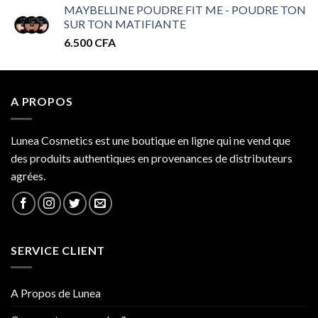
MAYBELLINE POUDRE FIT ME - POUDRE TON
prix :
SUR TON MATIFIANTE
32.000 CFA
6.500
CFA
à
34.000 CFA
A PROPOS
Lunea Cosmetics est une boutique en ligne qui ne vend que
des produits authentiques en provenances de distributeurs
agrées.
SERVICE CLIENT
A Propos de Lunea