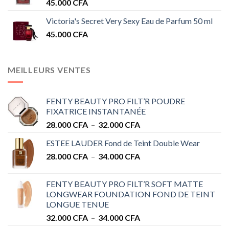
45.000
CFA
Victoria's Secret Very Sexy Eau de Parfum 50 ml
45.000
CFA
MEILLEURS VENTES
FENTY BEAUTY PRO FILT’R POUDRE
FIXATRICE INSTANTANÉE
Plage
28.000
CFA
–
32.000
CFA
de
ESTEE LAUDER Fond de Teint Double Wear
prix :
Plage
28.000
CFA
–
34.000
CFA
28.000 CFA
de
à
prix :
32.000 CFA
FENTY BEAUTY PRO FILT’R SOFT MATTE
28.000 CFA
LONGWEAR FOUNDATION FOND DE TEINT
à
LONGUE TENUE
34.000 CFA
Plage
32.000
CFA
–
34.000
CFA
de