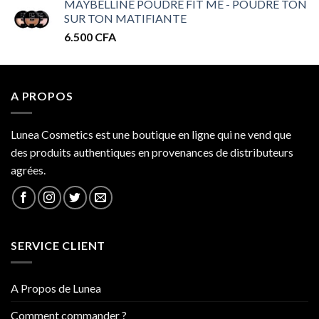
MAYBELLINE POUDRE FIT ME - POUDRE TON
prix :
SUR TON MATIFIANTE
32.000 CFA
6.500
CFA
à
34.000 CFA
A PROPOS
Lunea Cosmetics est une boutique en ligne qui ne vend que
des produits authentiques en provenances de distributeurs
agrées.
SERVICE CLIENT
A Propos de Lunea
Comment commander ?