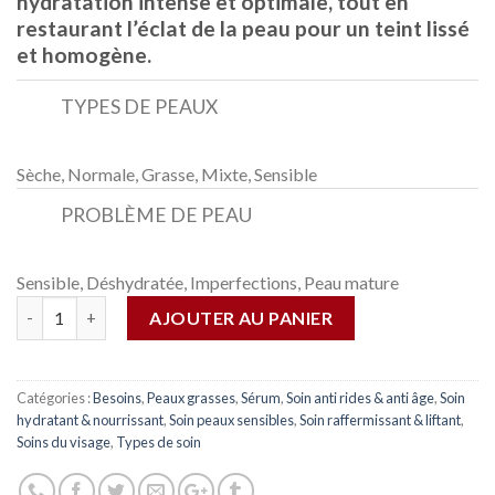
hydratation intense et optimale, tout en
restaurant l’éclat de la peau pour un teint lissé
et homogène.
TYPES DE PEAUX
Sèche, Normale, Grasse, Mixte, Sensible
PROBLÈME DE PEAU
Sensible, Déshydratée, Imperfections, Peau mature
Quantité
AJOUTER AU PANIER
Catégories :
Besoins
,
Peaux grasses
,
Sérum
,
Soin anti rides & anti âge
,
Soin
hydratant & nourrissant
,
Soin peaux sensibles
,
Soin raffermissant & liftant
,
Soins du visage
,
Types de soin