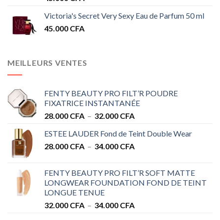
Victoria's Secret Very Sexy Eau de Parfum 50 ml
45.000
CFA
MEILLEURS VENTES
FENTY BEAUTY PRO FILT’R POUDRE
FIXATRICE INSTANTANÉE
Plage
28.000
CFA
–
32.000
CFA
de
ESTEE LAUDER Fond de Teint Double Wear
prix :
Plage
28.000
CFA
–
34.000
CFA
28.000 CFA
de
à
prix :
32.000 CFA
FENTY BEAUTY PRO FILT’R SOFT MATTE
28.000 CFA
LONGWEAR FOUNDATION FOND DE TEINT
à
LONGUE TENUE
34.000 CFA
Plage
32.000
CFA
–
34.000
CFA
de