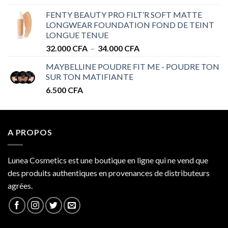
prix :
32.000 CFA
FENTY BEAUTY PRO FILT’R SOFT MATTE
28.000 CFA
LONGWEAR FOUNDATION FOND DE TEINT
à
LONGUE TENUE
34.000 CFA
Plage
32.000
CFA
–
34.000
CFA
de
MAYBELLINE POUDRE FIT ME - POUDRE TON
prix :
SUR TON MATIFIANTE
32.000 CFA
6.500
CFA
à
34.000 CFA
A PROPOS
Lunea Cosmetics est une boutique en ligne qui ne vend que
des produits authentiques en provenances de distributeurs
agrées.