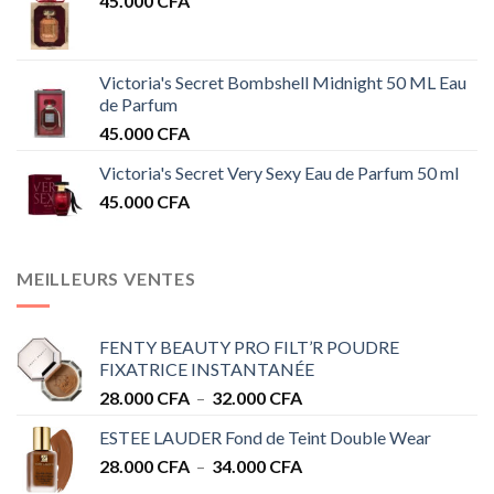
45.000
CFA
Victoria's Secret Bombshell Midnight 50 ML Eau
de Parfum
45.000
CFA
Victoria's Secret Very Sexy Eau de Parfum 50 ml
45.000
CFA
MEILLEURS VENTES
FENTY BEAUTY PRO FILT’R POUDRE
FIXATRICE INSTANTANÉE
Plage
28.000
CFA
–
32.000
CFA
de
ESTEE LAUDER Fond de Teint Double Wear
prix :
Plage
28.000
CFA
–
34.000
CFA
28.000 CFA
de
à