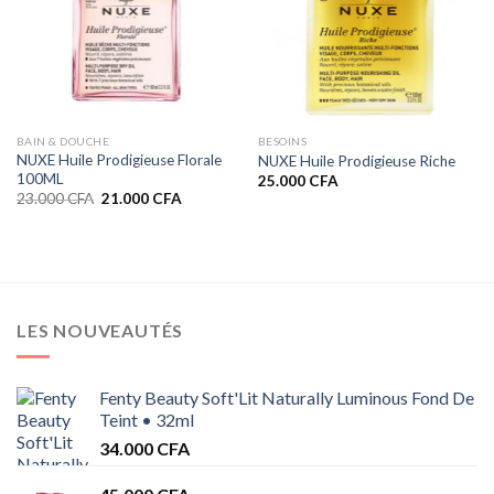
BAIN & DOUCHE
BESOINS
NUXE Huile Prodigieuse Florale
NUXE Huile Prodigieuse Riche
100ML
25.000
CFA
Le
Le
23.000
CFA
21.000
CFA
prix
prix
initial
actuel
était :
est :
23.000 CFA.
21.000 CFA.
LES NOUVEAUTÉS
Fenty Beauty Soft'Lit Naturally Luminous Fond De
Teint • 32ml
34.000
CFA