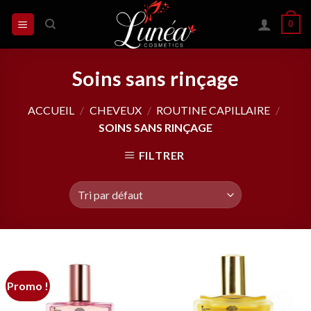
Skip
0
to
content
Soins sans rinçage
ACCUEIL
/
CHEVEUX
/
ROUTINE CAPILLAIRE
/
SOINS SANS RINÇAGE
FILTRER
Promo !