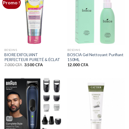
Promo !
BESOINS
BESOINS
BIORE EXFOLIANT
BOSCIA Gel Nettoyant Purifiant
PERFECTEUR PURETÉ & ÉCLAT
150ML
Le
Le
7.000
CFA
3.500
CFA
12.000
CFA
prix
prix
initial
actuel
était :
est :
7.000 CFA.
3.500 CFA.