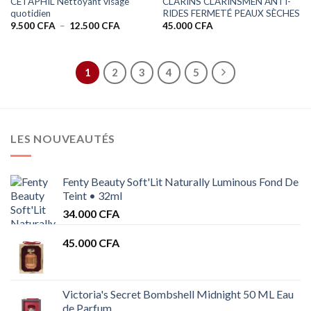
CETAPHIL Nettoyant visage
CLARINS CLARINSMEN ANTI-
quotidien
RIDES FERMETÉ PEAUX SÈCHES
Plage
9.500
CFA
–
12.500
CFA
45.000
CFA
de
prix :
9.500 CFA
à
12.500 CFA
1
2
3
4
5
LES NOUVEAUTÉS
Fenty Beauty Soft'Lit Naturally Luminous Fond De
Teint • 32ml
34.000
CFA
45.000
CFA
Victoria's Secret Bombshell Midnight 50 ML Eau
de Parfum