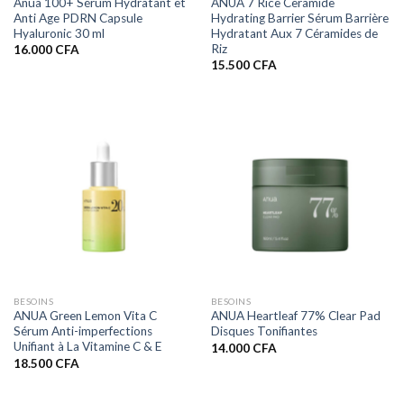
Anua 100+ Sérum Hydratant et
ANUA 7 Rice Ceramide
Anti Age PDRN Capsule
Hydrating Barrier Sérum Barrière
Hyaluronic 30 ml
Hydratant Aux 7 Céramides de
Riz
16.000
CFA
15.500
CFA
BESOINS
BESOINS
ANUA Green Lemon Vita C
ANUA Heartleaf 77% Clear Pad
Sérum Anti-imperfections
Disques Tonifiantes
Unifiant à La Vitamine C & E
14.000
CFA
18.500
CFA