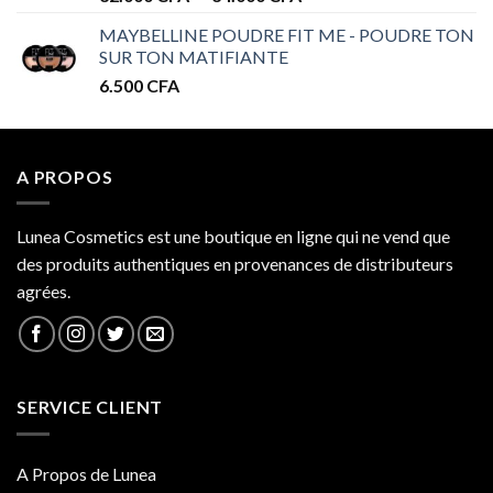
de
MAYBELLINE POUDRE FIT ME - POUDRE TON
prix :
SUR TON MATIFIANTE
32.000 CFA
6.500
CFA
à
34.000 CFA
A PROPOS
Lunea Cosmetics est une boutique en ligne qui ne vend que
des produits authentiques en provenances de distributeurs
agrées.
SERVICE CLIENT
A Propos de Lunea