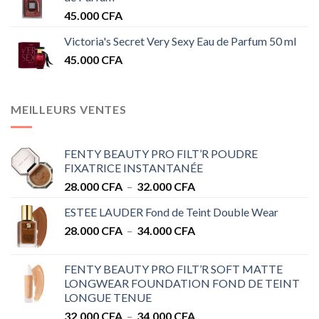
45.000
CFA
Victoria's Secret Very Sexy Eau de Parfum 50 ml
45.000
CFA
MEILLEURS VENTES
FENTY BEAUTY PRO FILT’R POUDRE
FIXATRICE INSTANTANÉE
Plage
28.000
CFA
–
32.000
CFA
de
ESTEE LAUDER Fond de Teint Double Wear
prix :
Plage
28.000
CFA
–
34.000
CFA
28.000 CFA
de
à
prix :
32.000 CFA
FENTY BEAUTY PRO FILT’R SOFT MATTE
28.000 CFA
LONGWEAR FOUNDATION FOND DE TEINT
à
LONGUE TENUE
34.000 CFA
Plage
32.000
CFA
–
34.000
CFA