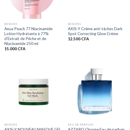
BESOINS
BESOINS
Anua Peach 77 Niacinamide
AXIS-Y Crème anti-tâches Dark
Lotion Hydratante à 77%
Spot Correcting Glow Créme
d’Extrait de Pêche et de
12.500
CFA
Niacinamide 250 ml
15.000
CFA
BESOINS
EAU DE PARFUM
AXIS-Y NOUVEAU MASQUE GEL
AZZARO Chrome Eau de parfum