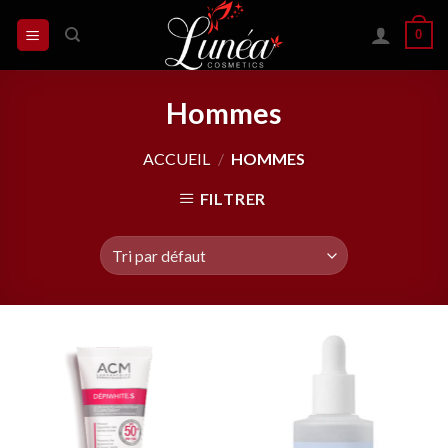
Skip
0
to
content
Hommes
ACCUEIL
/
HOMMES
FILTRER