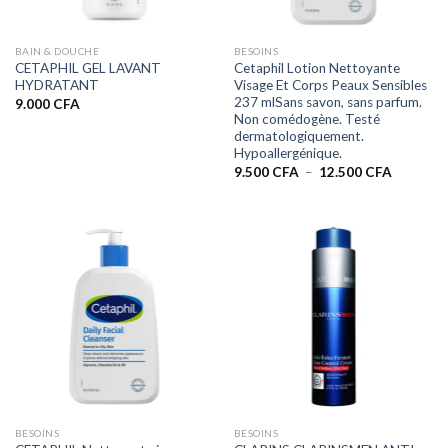
BAIN & DOUCHE
BESOINS
CETAPHIL GEL LAVANT
Cetaphil Lotion Nettoyante
HYDRATANT
Visage Et Corps Peaux Sensibles
237 mlSans savon, sans parfum.
9.000
CFA
Non comédogène. Testé
dermatologiquement.
Hypoallergénique.
Plage
9.500
CFA
–
12.500
CFA
de
prix :
9.500 CF
à
12.500 C
BESOINS
BESOINS