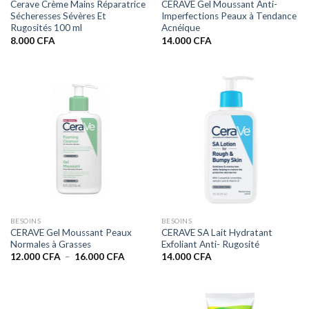
Cerave Crème Mains Réparatrice
CERAVE Gel Moussant Anti-
Sécheresses Sévères Et
Imperfections Peaux à Tendance
Rugosités 100 ml
Acnéique
8.000
CFA
14.000
CFA
BESOINS
BESOINS
CERAVE Gel Moussant Peaux
CERAVE SA Lait Hydratant
Normales à Grasses
Exfoliant Anti- Rugosité
Plage
12.000
CFA
–
16.000
CFA
14.000
CFA
de
prix :
12.000 CFA
à
16.000 CFA