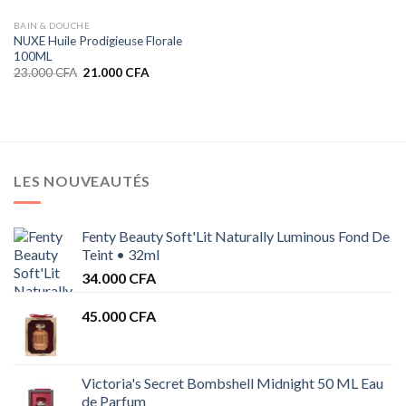
BAIN & DOUCHE
NUXE Huile Prodigieuse Florale
100ML
Le
Le
23.000
CFA
21.000
CFA
prix
prix
initial
actuel
était :
est :
23.000 CFA.
21.000 CFA.
LES NOUVEAUTÉS
Fenty Beauty Soft'Lit Naturally Luminous Fond De
Teint • 32ml
34.000
CFA
45.000
CFA
Victoria's Secret Bombshell Midnight 50 ML Eau
de Parfum