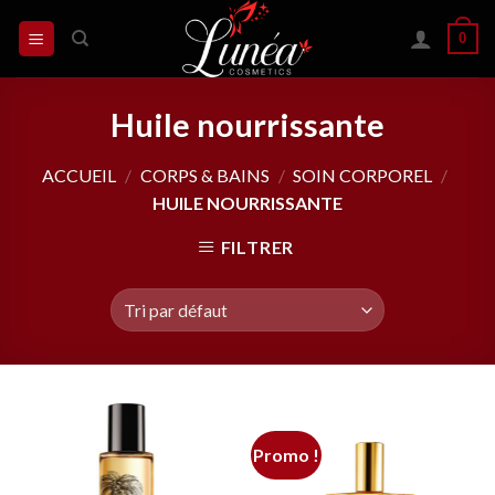
Skip
0
to
content
Huile nourrissante
ACCUEIL
/
CORPS & BAINS
/
SOIN CORPOREL
/
HUILE NOURRISSANTE
FILTRER
Promo !