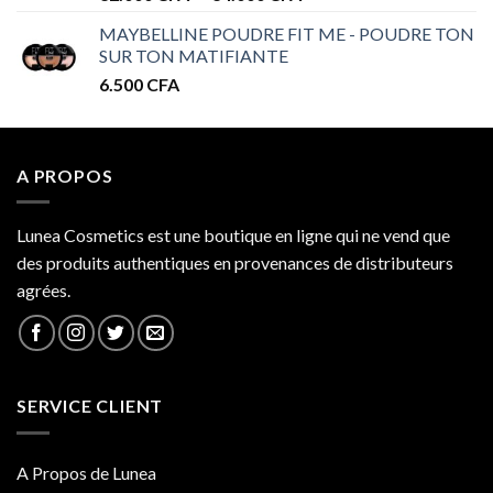
de
MAYBELLINE POUDRE FIT ME - POUDRE TON
prix :
SUR TON MATIFIANTE
32.000 CFA
6.500
CFA
à
34.000 CFA
A PROPOS
Lunea Cosmetics est une boutique en ligne qui ne vend que
des produits authentiques en provenances de distributeurs
agrées.
SERVICE CLIENT
A Propos de Lunea