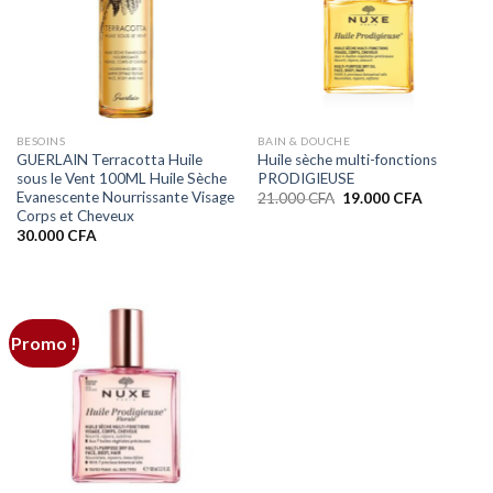
BESOINS
BAIN & DOUCHE
GUERLAIN Terracotta Huile
Huile sèche multi-fonctions
sous le Vent 100ML Huile Sèche
PRODIGIEUSE
Evanescente Nourrissante Visage
Le
Le
21.000
CFA
19.000
CFA
prix
prix
Corps et Cheveux
initial
actuel
30.000
CFA
était :
est :
21.000 CFA.
19.000 CF
Promo !