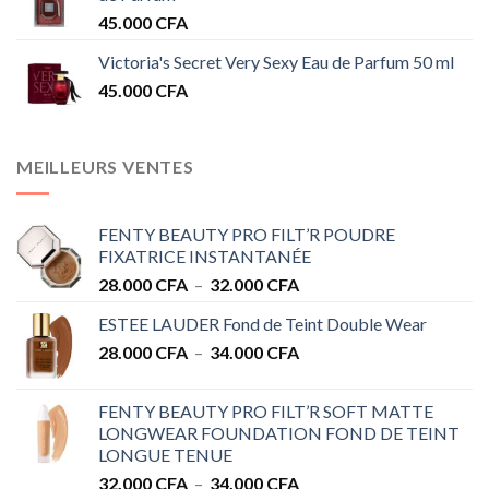
45.000
CFA
Victoria's Secret Very Sexy Eau de Parfum 50 ml
45.000
CFA
MEILLEURS VENTES
FENTY BEAUTY PRO FILT’R POUDRE
FIXATRICE INSTANTANÉE
Plage
28.000
CFA
–
32.000
CFA
de
ESTEE LAUDER Fond de Teint Double Wear
prix :
Plage
28.000
CFA
–
34.000
CFA
28.000 CFA
de
à
prix :
32.000 CFA
FENTY BEAUTY PRO FILT’R SOFT MATTE
28.000 CFA
LONGWEAR FOUNDATION FOND DE TEINT
à
LONGUE TENUE
34.000 CFA
Plage
32.000
CFA
–
34.000
CFA