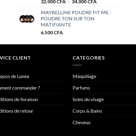
Plage
32.000
CFA
–
34.000
CFA
de
MAYBELLINE POUDRE FIT ME -
prix :
POUDRE TON SUR TON
32.000 CFA
MATIFIANTE
à
6.500
CFA
34.000 CFA
VICE CLIENT
CATEGORIES
opos de Lunea
Maquillage
ment commander ?
Parfums
itions de livraison
Soins du visage
itions de retour
Corps & Bains
Cheveux