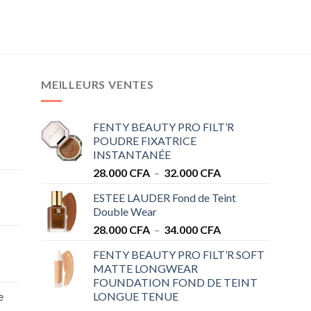
MEILLEURS VENTES
FENTY BEAUTY PRO FILT’R
POUDRE FIXATRICE
INSTANTANÉE
Plage
28.000
CFA
–
32.000
CFA
de
ESTEE LAUDER Fond de Teint
prix :
Double Wear
28.000 CFA
Plage
28.000
CFA
–
34.000
CFA
à
de
32.000 CFA
FENTY BEAUTY PRO FILT’R SOFT
prix :
MATTE LONGWEAR
28.000 CFA
FOUNDATION FOND DE TEINT
à
e
LONGUE TENUE
34.000 CFA