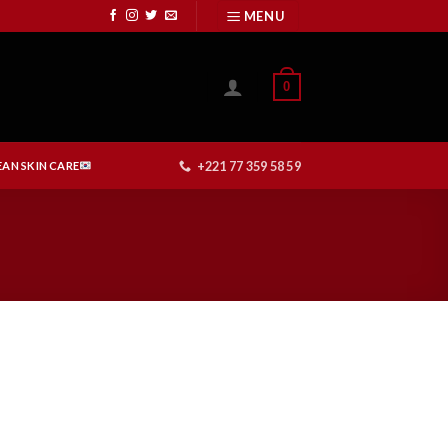
MENU
0
+221 77 359 58 59
AN SKIN CARE