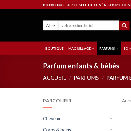
Skip
BIENVENUE SUR LE SITE DE LUNÉA COSMETICS.
to
content
BOUTIQUE
MAQUILLAGE
PARFUMS
SOI
Parfum enfants & bébés
ACCUEIL
/
PARFUMS
/
PARFUM E
PARCOURIR
Aucu
Cheveux
Corps & bains