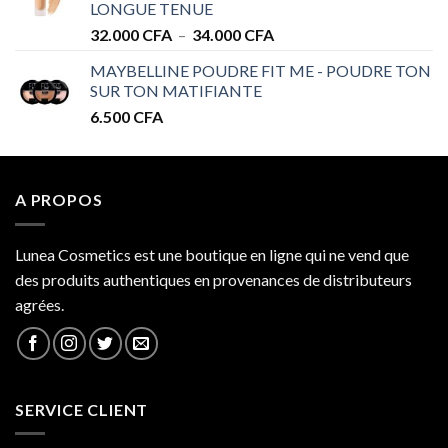
LONGUE TENUE
34.000 CFA
Plage
32.000
CFA
–
34.000
CFA
de
MAYBELLINE POUDRE FIT ME - POUDRE TON
prix :
SUR TON MATIFIANTE
32.000 CFA
6.500
CFA
à
34.000 CFA
A PROPOS
Lunea Cosmetics est une boutique en ligne qui ne vend que
des produits authentiques en provenances de distributeurs
agrées.
SERVICE CLIENT