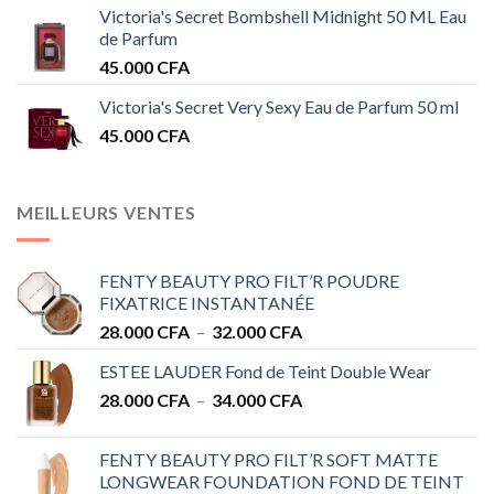
Victoria's Secret Bombshell Midnight 50 ML Eau
de Parfum
45.000
CFA
Victoria's Secret Very Sexy Eau de Parfum 50 ml
45.000
CFA
MEILLEURS VENTES
FENTY BEAUTY PRO FILT’R POUDRE
FIXATRICE INSTANTANÉE
Plage
28.000
CFA
–
32.000
CFA
de
ESTEE LAUDER Fond de Teint Double Wear
prix :
Plage
28.000
CFA
–
34.000
CFA
28.000 CFA
de
à
prix :
32.000 CFA
FENTY BEAUTY PRO FILT’R SOFT MATTE
28.000 CFA
LONGWEAR FOUNDATION FOND DE TEINT
à