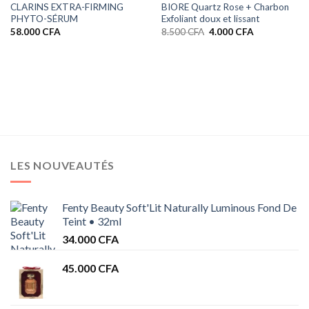
CLARINS EXTRA-FIRMING
BIORE Quartz Rose + Charbon
PHYTO-SÉRUM
Exfoliant doux et lissant
Le
Le
58.000
CFA
8.500
CFA
4.000
CFA
prix
prix
initial
actuel
était :
est :
8.500 CFA.
4.000 CFA.
LES NOUVEAUTÉS
Fenty Beauty Soft'Lit Naturally Luminous Fond De
Teint • 32ml
34.000
CFA
45.000
CFA