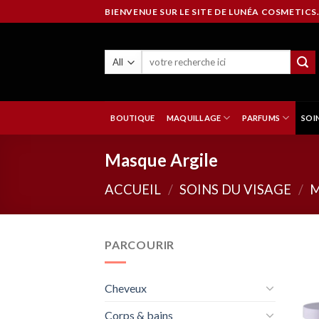
Skip
BIENVENUE SUR LE SITE DE LUNÉA COSMETICS.
to
content
BOUTIQUE
MAQUILLAGE
PARFUMS
SOI
Masque Argile
ACCUEIL
/
SOINS DU VISAGE
/
M
PARCOURIR
Cheveux
Corps & bains