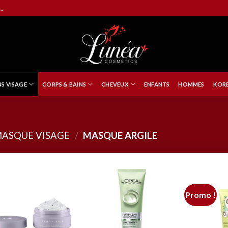
..
NS VISAGE
CORPS & BAINS
CHEVEUX
ENFANTS
HOMMES
KORE
ASQUE VISAGE
/
MASQUE ARGILE
Promo !