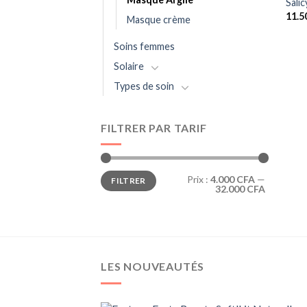
Sali
11.5
Masque crème
Soins femmes
Solaire
Types de soin
FILTRER PAR TARIF
Prix
Prix
Prix :
4.000 CFA
—
FILTRER
min
max
32.000 CFA
LES NOUVEAUTÉS