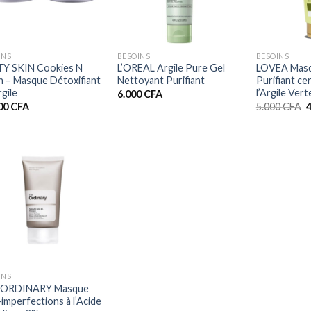
+
+
INS
BESOINS
BESOINS
Y SKIN Cookies N
L’OREAL Argile Pure Gel
LOVEA Masq
n – Masque Détoxifiant
Nettoyant Purifiant
Purifiant cer
rgile
l’Argile Ver
6.000
CFA
L
00
CFA
5.000
CFA
p
i
é
5
INS
 ORDINARY Masque
-imperfections à l’Acide