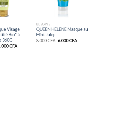
+
BESOINS
ue Visage
QUEEN HELENE Masque au
tifié Bio* à
Mint Julep
te 360G
Le
Le
8.000
CFA
6.000
CFA
prix
prix
e
Le
4.000
CFA
initial
actuel
rix
prix
était :
est :
nitial
actuel
8.000 CFA.
6.000 CFA.
tait :
est :
.000 CFA.
4.000 CFA.