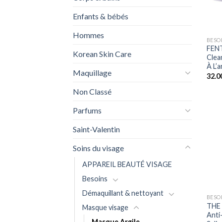
Enfants & bébés
+
Hommes
BESO
FENT
Korean Skin Care
Clea
À L’a
Maquillage
32.0
Non Classé
Parfums
Saint-Valentin
Soins du visage
APPAREIL BEAUTÉ VISAGE
Besoins
+
Démaquillant & nettoyant
BESO
THE
Masque visage
Anti
Masque Argile