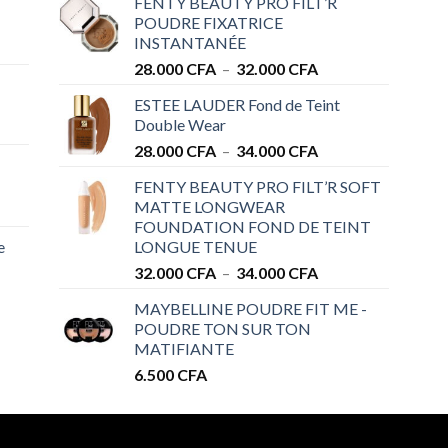
FENTY BEAUTY PRO FILT’R
POUDRE FIXATRICE
INSTANTANÉE
Plage
28.000
CFA
–
32.000
CFA
de
ESTEE LAUDER Fond de Teint
prix :
Double Wear
28.000 CFA
Plage
28.000
CFA
–
34.000
CFA
à
de
32.000 CFA
FENTY BEAUTY PRO FILT’R SOFT
prix :
MATTE LONGWEAR
28.000 CFA
FOUNDATION FOND DE TEINT
à
e
LONGUE TENUE
34.000 CFA
Plage
32.000
CFA
–
34.000
CFA
de
MAYBELLINE POUDRE FIT ME -
prix :
POUDRE TON SUR TON
32.000 CFA
MATIFIANTE
à
6.500
CFA
34.000 CFA