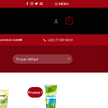
MENU
0
+221 77 359 58 59
AN SKIN CARE
Promo !