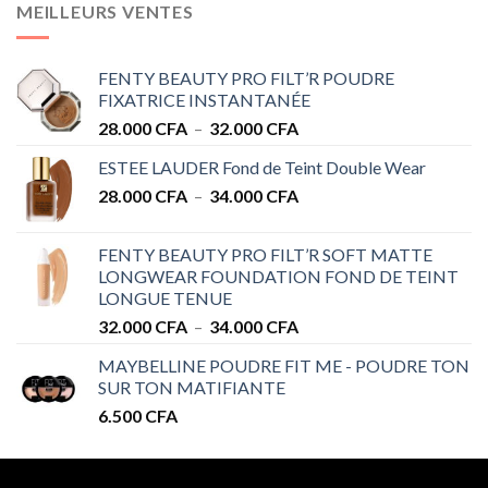
MEILLEURS VENTES
FENTY BEAUTY PRO FILT’R POUDRE
FIXATRICE INSTANTANÉE
Plage
28.000
CFA
–
32.000
CFA
de
ESTEE LAUDER Fond de Teint Double Wear
prix :
Plage
28.000
CFA
–
34.000
CFA
28.000 CFA
de
à
prix :
32.000 CFA
FENTY BEAUTY PRO FILT’R SOFT MATTE
28.000 CFA
LONGWEAR FOUNDATION FOND DE TEINT
à
LONGUE TENUE
34.000 CFA
Plage
32.000
CFA
–
34.000
CFA
de
MAYBELLINE POUDRE FIT ME - POUDRE TON
prix :
SUR TON MATIFIANTE
32.000 CFA
6.500
CFA
à
34.000 CFA