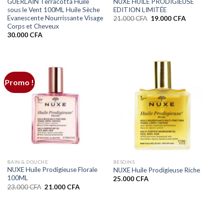
GUERLAIN Terracotta Huile
NUXE HUILE PRODIGIEUSE
sous le Vent 100ML Huile Sèche
EDITION LIMITÉE
Evanescente Nourrissante Visage
Le
Le
21.000
CFA
19.000
CFA
prix
prix
Corps et Cheveux
initial
actuel
30.000
CFA
était :
est :
21.000 CFA.
19.000 CF
Promo !
BAIN & DOUCHE
BESOINS
NUXE Huile Prodigieuse Florale
NUXE Huile Prodigieuse Riche
100ML
25.000
CFA
Le
Le
23.000
CFA
21.000
CFA
prix
prix
initial
actuel
était :
est :
23.000 CFA.
21.000 CFA.