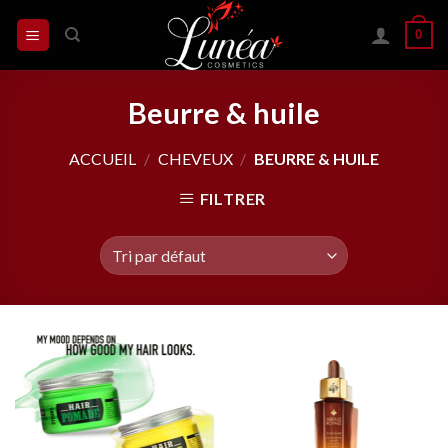
Skip
0
to
content
Beurre & huile
ACCUEIL
/
CHEVEUX
/
BEURRE & HUILE
FILTRER