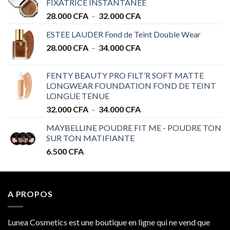
FIXATRICE INSTANTANÉE
Plage
28.000
CFA
–
32.000
CFA
de
ESTEE LAUDER Fond de Teint Double Wear
prix :
Plage
28.000
CFA
–
34.000
CFA
28.000 CFA
de
à
prix :
32.000 CFA
FENTY BEAUTY PRO FILT’R SOFT MATTE
28.000 CFA
LONGWEAR FOUNDATION FOND DE TEINT
à
LONGUE TENUE
34.000 CFA
Plage
32.000
CFA
–
34.000
CFA
de
MAYBELLINE POUDRE FIT ME - POUDRE TON
prix :
SUR TON MATIFIANTE
32.000 CFA
6.500
CFA
à
34.000 CFA
A PROPOS
Lunea Cosmetics est une boutique en ligne qui ne vend que