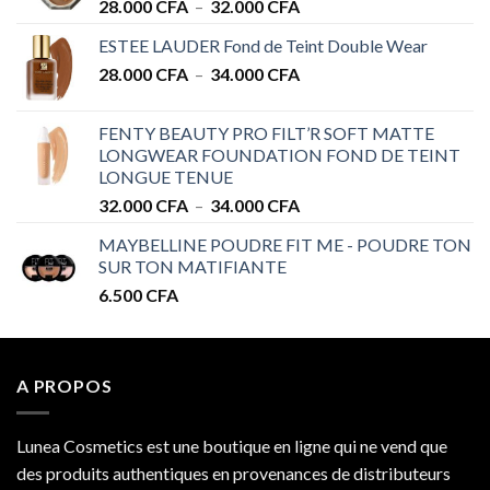
Plage
28.000
CFA
–
32.000
CFA
de
ESTEE LAUDER Fond de Teint Double Wear
prix :
Plage
28.000
CFA
–
34.000
CFA
28.000 CFA
de
à
prix :
32.000 CFA
FENTY BEAUTY PRO FILT’R SOFT MATTE
28.000 CFA
LONGWEAR FOUNDATION FOND DE TEINT
à
LONGUE TENUE
34.000 CFA
Plage
32.000
CFA
–
34.000
CFA
de
MAYBELLINE POUDRE FIT ME - POUDRE TON
prix :
SUR TON MATIFIANTE
32.000 CFA
6.500
CFA
à
34.000 CFA
A PROPOS
Lunea Cosmetics est une boutique en ligne qui ne vend que
des produits authentiques en provenances de distributeurs