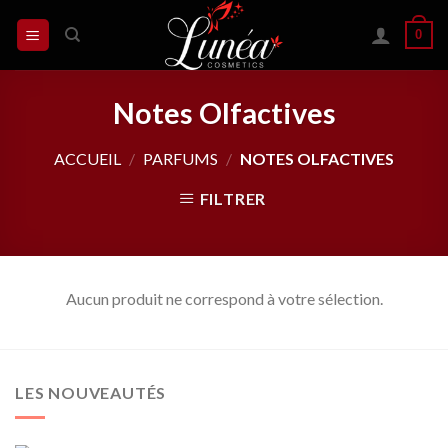
Skip
0
to
content
Notes Olfactives
ACCUEIL
/
PARFUMS
/
NOTES OLFACTIVES
FILTRER
Aucun produit ne correspond à votre sélection.
LES NOUVEAUTÉS