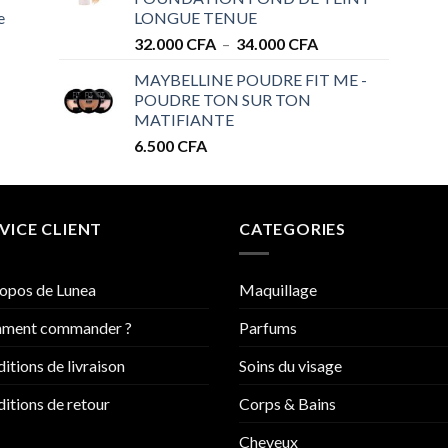
à
e
LONGUE TENUE
34.000 CFA
Plage
32.000
CFA
–
34.000
CFA
de
MAYBELLINE POUDRE FIT ME -
prix :
POUDRE TON SUR TON
32.000 CFA
MATIFIANTE
à
6.500
CFA
34.000 CFA
VICE CLIENT
CATEGORIES
opos de Lunea
Maquillage
ment commander ?
Parfums
itions de livraison
Soins du visage
itions de retour
Corps & Bains
Cheveux