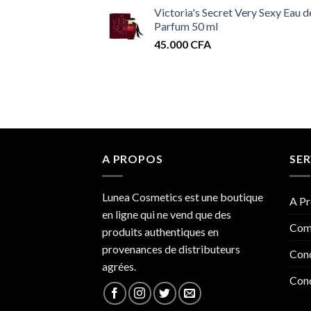
Victoria's Secret Very Sexy Eau d
Parfum 50 ml
45.000
CFA
A PROPOS
SER
Lunea Cosmetics est une boutique
A Pr
en ligne qui ne vend que des
Com
produits authentiques en
provenances de distributeurs
Cond
agrées.
Cond