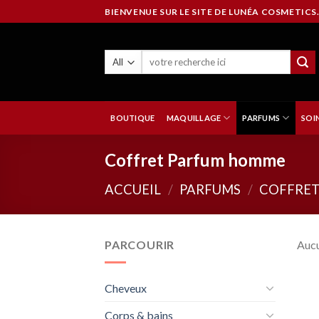
Skip
BIENVENUE SUR LE SITE DE LUNÉA COSMETICS.
to
content
BOUTIQUE
MAQUILLAGE
PARFUMS
SOI
Coffret Parfum homme
ACCUEIL
/
PARFUMS
/
COFFRET
PARCOURIR
Aucu
Cheveux
Corps & bains