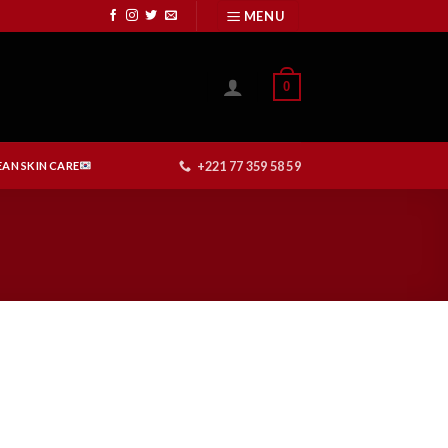
MENU
0
+221 77 359 58 59
AN SKIN CARE