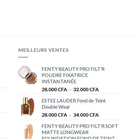
MEILLEURS VENTES
FENTY BEAUTY PRO FILT’R
POUDRE FIXATRICE
INSTANTANÉE
Plage
28.000
CFA
–
32.000
CFA
de
ESTEE LAUDER Fond de Teint
prix :
Double Wear
28.000 CFA
Plage
28.000
CFA
–
34.000
CFA
à
de
32.000 CFA
FENTY BEAUTY PRO FILT’R SOFT
prix :
MATTE LONGWEAR
28.000 CFA
FOUNDATION FOND DE TEINT