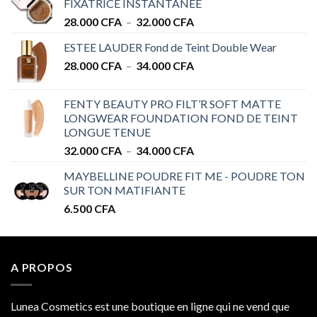
FIXATRICE INSTANTANÉE
Plage
28.000
CFA
–
32.000
CFA
de
ESTEE LAUDER Fond de Teint Double Wear
prix :
Plage
28.000
CFA
–
34.000
CFA
28.000 CFA
de
à
prix :
32.000 CFA
FENTY BEAUTY PRO FILT’R SOFT MATTE
28.000 CFA
LONGWEAR FOUNDATION FOND DE TEINT
à
LONGUE TENUE
34.000 CFA
Plage
32.000
CFA
–
34.000
CFA
de
MAYBELLINE POUDRE FIT ME - POUDRE TON
prix :
SUR TON MATIFIANTE
32.000 CFA
6.500
CFA
à
34.000 CFA
A PROPOS
Lunea Cosmetics est une boutique en ligne qui ne vend que