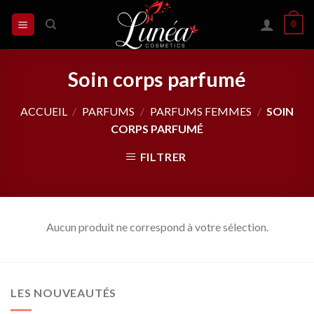
Skip
0
to
content
Soin corps parfumé
ACCUEIL
/
PARFUMS
/
PARFUMS FEMMES
/
SOIN
CORPS PARFUMÉ
FILTRER
Aucun produit ne correspond à votre sélection.
LES NOUVEAUTÉS