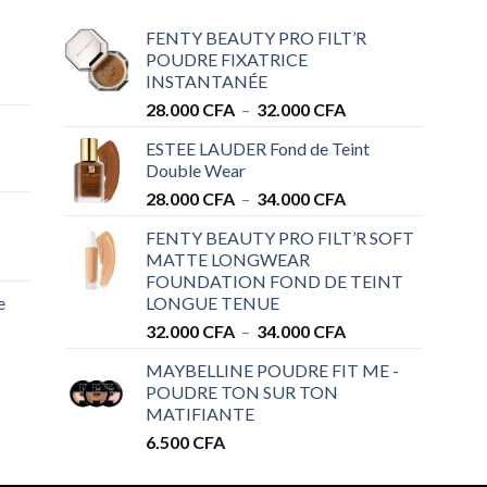
FENTY BEAUTY PRO FILT’R
POUDRE FIXATRICE
INSTANTANÉE
Plage
28.000
CFA
–
32.000
CFA
de
ESTEE LAUDER Fond de Teint
prix :
Double Wear
28.000 CFA
Plage
28.000
CFA
–
34.000
CFA
à
de
32.000 CFA
FENTY BEAUTY PRO FILT’R SOFT
prix :
MATTE LONGWEAR
28.000 CFA
FOUNDATION FOND DE TEINT
à
e
LONGUE TENUE
34.000 CFA
Plage
32.000
CFA
–
34.000
CFA
de
MAYBELLINE POUDRE FIT ME -
prix :
POUDRE TON SUR TON
32.000 CFA
MATIFIANTE
à
6.500
CFA
34.000 CFA