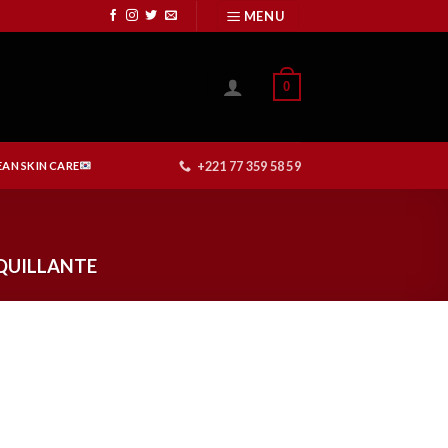
MENU
0
+221 77 359 58 59
AN SKIN CARE
QUILLANTE