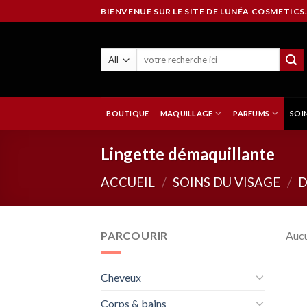
Skip
BIENVENUE SUR LE SITE DE LUNÉA COSMETICS.
to
content
BOUTIQUE
MAQUILLAGE
PARFUMS
SOI
Lingette démaquillante
ACCUEIL
/
SOINS DU VISAGE
/
D
PARCOURIR
Aucu
Cheveux
Corps & bains