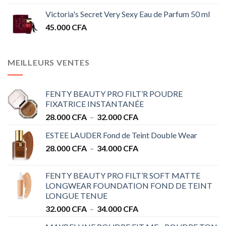
Victoria's Secret Very Sexy Eau de Parfum 50 ml
45.000
CFA
MEILLEURS VENTES
FENTY BEAUTY PRO FILT’R POUDRE
FIXATRICE INSTANTANÉE
Plage
28.000
CFA
–
32.000
CFA
de
ESTEE LAUDER Fond de Teint Double Wear
prix :
Plage
28.000
CFA
–
34.000
CFA
28.000 CFA
de
à
prix :
32.000 CFA
FENTY BEAUTY PRO FILT’R SOFT MATTE
28.000 CFA
LONGWEAR FOUNDATION FOND DE TEINT
à
LONGUE TENUE
34.000 CFA
Plage
32.000
CFA
–
34.000
CFA
de