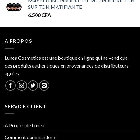
MAYBELLINE POUDRE FIT ME - POUDRE TON
prix :
SUR TON MATIFIANTE
32.000 CFA
6.500
CFA
à
34.000 CFA
A PROPOS
Lunea Cosmetics est une boutique en ligne qui ne vend que
des produits authentiques en provenances de distributeurs
agrées.
SERVICE CLIENT
A Propos de Lunea
Comment commander ?