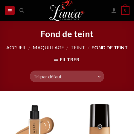
Skip
0
to
content
Fond de teint
ACCUEIL
/
MAQUILLAGE
/
TEINT
/
FOND DE TEINT
FILTRER