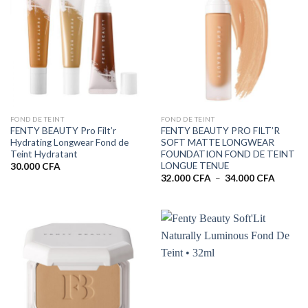
FOND DE TEINT
FOND DE TEINT
FENTY BEAUTY Pro Filt’r
FENTY BEAUTY PRO FILT’R
Hydrating Longwear Fond de
SOFT MATTE LONGWEAR
Teint Hydratant
FOUNDATION FOND DE TEINT
LONGUE TENUE
30.000
CFA
Plage
32.000
CFA
–
34.000
CFA
de
prix :
32.000 
à
34.000 