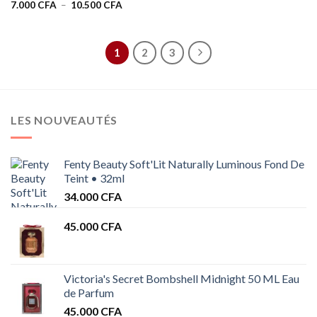
Plage
7.000
CFA
–
10.500
CFA
de
prix :
7.000 CFA
à
10.500 CFA
1
2
3
LES NOUVEAUTÉS
Fenty Beauty Soft'Lit Naturally Luminous Fond De
Teint • 32ml
34.000
CFA
45.000
CFA
Victoria's Secret Bombshell Midnight 50 ML Eau
de Parfum
45.000
CFA