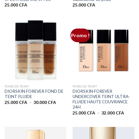
25.000
CFA
25.000
CFA
Promo !
FOND DE TEINT
FOND DE TEINT
DIORSKIN FOREVER FOND DE
DIORSKIN FOREVER
TEINT FLUIDE
UNDERCOVER TEINT ULTRA-
FLUIDE HAUTE COUVRANCE
Plage
25.000
CFA
–
30.000
CFA
de
24H
prix :
Plage
25.000
CFA
–
32.000
CFA
25.000 CFA
de
à
prix :
30.000 CFA
25.000 
à
32.000 