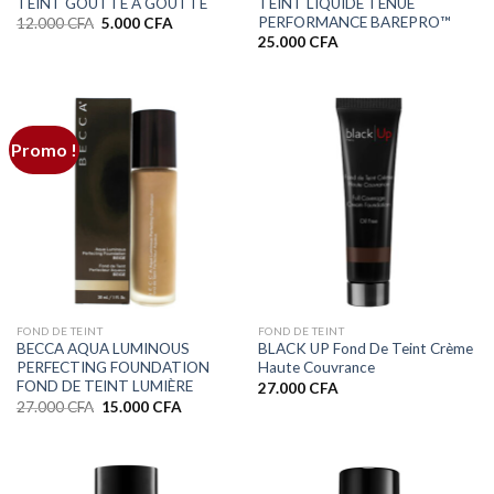
TEINT GOUTTE A GOUTTE
TEINT LIQUIDE TENUE
PERFORMANCE BAREPRO™
Le
Le
12.000
CFA
5.000
CFA
prix
prix
25.000
CFA
initial
actuel
était :
est :
12.000 CFA.
5.000 CFA.
Promo !
FOND DE TEINT
FOND DE TEINT
BECCA AQUA LUMINOUS
BLACK UP Fond De Teint Crème
PERFECTING FOUNDATION
Haute Couvrance
FOND DE TEINT LUMIÈRE
27.000
CFA
Le
Le
27.000
CFA
15.000
CFA
prix
prix
initial
actuel
était :
est :
27.000 CFA.
15.000 CFA.