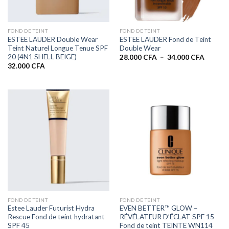
FOND DE TEINT
FOND DE TEINT
ESTEE LAUDER Double Wear
ESTEE LAUDER Fond de Teint
Teint Naturel Longue Tenue SPF
Double Wear
20 (4N1 SHELL BEIGE)
Plage
28.000
CFA
–
34.000
CFA
de
32.000
CFA
prix :
28.000 
à
34.000 
FOND DE TEINT
FOND DE TEINT
Estee Lauder Futurist Hydra
EVEN BETTER™ GLOW –
Rescue Fond de teint hydratant
RÉVÉLATEUR D’ÉCLAT SPF 15
SPF 45
Fond de teint TEINTE WN114