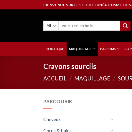
Skip
BIENVENUE SUR LE SITE DE LUNÉA COSMETICS.
to
content
BOUTIQUE
MAQUILLAGE
PARFUMS
SOI
Crayons sourcils
ACCUEIL
/
MAQUILLAGE
/
SOUR
PARCOURIR
Cheveux
Corps & bains