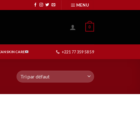
MENU
0
+221 77 359 58 59
AN SKIN CARE