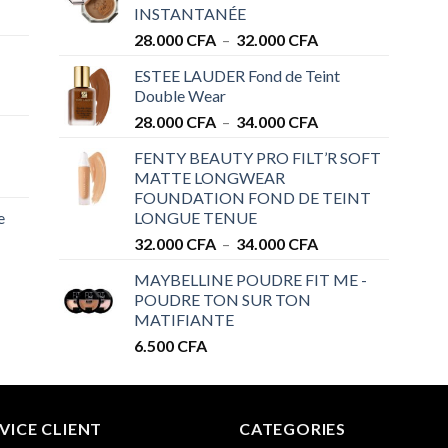
INSTANTANÉE
Plage
28.000
CFA
–
32.000
CFA
de
ESTEE LAUDER Fond de Teint
prix :
Double Wear
28.000 CFA
Plage
28.000
CFA
–
34.000
CFA
à
de
32.000 CFA
FENTY BEAUTY PRO FILT’R SOFT
prix :
MATTE LONGWEAR
28.000 CFA
FOUNDATION FOND DE TEINT
à
e
LONGUE TENUE
34.000 CFA
Plage
32.000
CFA
–
34.000
CFA
de
MAYBELLINE POUDRE FIT ME -
prix :
POUDRE TON SUR TON
32.000 CFA
MATIFIANTE
à
6.500
CFA
34.000 CFA
VICE CLIENT
CATEGORIES