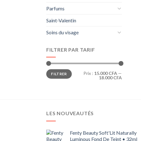
Parfums
Saint-Valentin
Soins du visage
FILTRER PAR TARIF
Prix
Prix
Prix :
15.000 CFA
—
FILTRER
min
max
18.000 CFA
LES NOUVEAUTÉS
Fenty Beauty Soft'Lit Naturally
Luminous Fond De Teint • 32ml