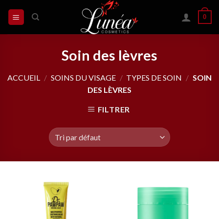
Skip
0
to
content
Soin des lèvres
ACCUEIL
/
SOINS DU VISAGE
/
TYPES DE SOIN
/
SOIN
DES LÈVRES
FILTRER