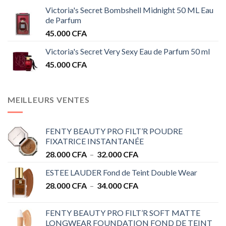
Victoria's Secret Bombshell Midnight 50 ML Eau
de Parfum
45.000
CFA
Victoria's Secret Very Sexy Eau de Parfum 50 ml
45.000
CFA
MEILLEURS VENTES
FENTY BEAUTY PRO FILT’R POUDRE
FIXATRICE INSTANTANÉE
Plage
28.000
CFA
–
32.000
CFA
de
ESTEE LAUDER Fond de Teint Double Wear
prix :
Plage
28.000
CFA
–
34.000
CFA
28.000 CFA
de
à
prix :
32.000 CFA
FENTY BEAUTY PRO FILT’R SOFT MATTE
28.000 CFA
LONGWEAR FOUNDATION FOND DE TEINT