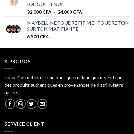
à
LONGUE TENUE
34.000 CFA
Plage
32.000
CFA
–
34.000
CFA
de
MAYBELLINE POUDRE FIT ME - POUDRE TON
prix :
SUR TON MATIFIANTE
32.000 CFA
6.500
CFA
à
34.000 CFA
A PROPOS
Lunea Cosmetics est une boutique en ligne qui ne vend que
des produits authentiques en provenances de distributeurs
agrées.
SERVICE CLIENT