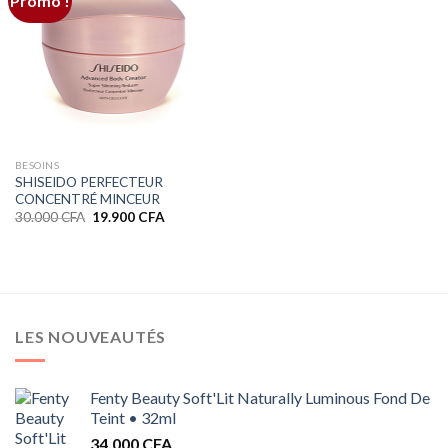
Promo !
BESOINS
SHISEIDO PERFECTEUR
CONCENTRÉ MINCEUR
Le
Le
30.000
CFA
19.900
CFA
prix
prix
initial
actuel
était :
est :
30.000 CFA.
19.900 CFA.
LES NOUVEAUTÉS
Fenty Beauty Soft'Lit Naturally Luminous Fond De
Teint • 32ml
34.000
CFA