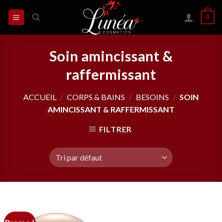
Skip
0
to
content
Soin amincissant &
raffermissant
ACCUEIL
/
CORPS & BAINS
/
BESOINS
/
SOIN
AMINCISSANT & RAFFERMISSANT
FILTRER