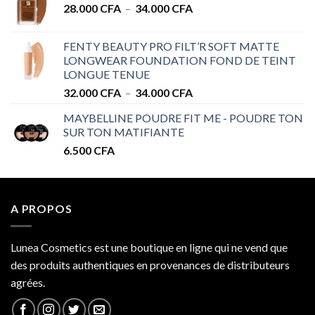
Plage
28.000
CFA
–
34.000
CFA
28.000 CFA
de
à
prix :
32.000 CFA
FENTY BEAUTY PRO FILT’R SOFT MATTE
28.000 CFA
LONGWEAR FOUNDATION FOND DE TEINT
à
LONGUE TENUE
34.000 CFA
Plage
32.000
CFA
–
34.000
CFA
de
MAYBELLINE POUDRE FIT ME - POUDRE TON
prix :
SUR TON MATIFIANTE
32.000 CFA
6.500
CFA
à
34.000 CFA
A PROPOS
Lunea Cosmetics est une boutique en ligne qui ne vend que
des produits authentiques en provenances de distributeurs
agrées.