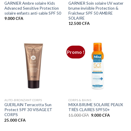
GARNIER Ambre solaire Kids
GARNIER Soin solaire UV water
Advanced Sensitive Protection
brume invisible Protection &
solaire enfants anti-sable SPF 50
Fraîcheur SPF 50 AMBRE
SOLAIRE
9.000
CFA
12.500
CFA
Promo !
AUTO-BRONZANT CORPS
CORPS & BAINS
GUERLAIN Terracotta Sun
MIXA BRUME SOLAIRE PEAUX
Protect SPF 30 VISAGE ET
TRÈS CLAIRES SPF50+
CORPS
Le
Le
11.000
CFA
9.000
CFA
prix
prix
25.000
CFA
initial
actuel
était :
est :
11.000 CFA.
9.000 CFA.