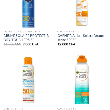
PROTECTION SOLAIRE CORPS
CORPS & BAINS
BRUME SOLAIRE PROTECT &
GARNIER Ambre Solaire Brume
DRY TOUCH FPS 50
sèche SPF50
Le
Le
11.000
CFA
9.000
CFA
12.000
CFA
prix
prix
initial
actuel
était :
est :
11.000 CFA.
9.000 CFA.
CORPS & BAINS
CORPS & BAINS