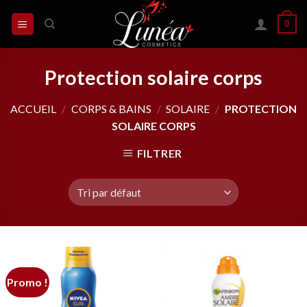
Skip
0
to
content
Protection solaire corps
ACCUEIL
/
CORPS & BAINS
/
SOLAIRE
/
PROTECTION
SOLAIRE CORPS
FILTRER
Promo !