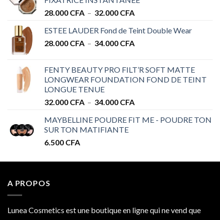
Plage
28.000
CFA
–
32.000
CFA
de
ESTEE LAUDER Fond de Teint Double Wear
prix :
Plage
28.000
CFA
–
34.000
CFA
28.000 CFA
de
à
prix :
32.000 CFA
FENTY BEAUTY PRO FILT’R SOFT MATTE
28.000 CFA
LONGWEAR FOUNDATION FOND DE TEINT
à
LONGUE TENUE
34.000 CFA
Plage
32.000
CFA
–
34.000
CFA
de
MAYBELLINE POUDRE FIT ME - POUDRE TON
prix :
SUR TON MATIFIANTE
32.000 CFA
6.500
CFA
à
34.000 CFA
A PROPOS
Lunea Cosmetics est une boutique en ligne qui ne vend que