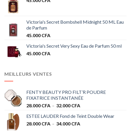
45.000
CFA
Victoria's Secret Bombshell Midnight 50 ML Eau
de Parfum
45.000
CFA
Victoria's Secret Very Sexy Eau de Parfum 50 ml
45.000
CFA
MEILLEURS VENTES
FENTY BEAUTY PRO FILT’R POUDRE
FIXATRICE INSTANTANÉE
Plage
28.000
CFA
–
32.000
CFA
de
ESTEE LAUDER Fond de Teint Double Wear
prix :
Plage
28.000
CFA
–
34.000
CFA
28.000 CFA
de
à