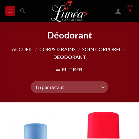
Skip
0
to
content
Déodorant
ACCUEIL
/
CORPS & BAINS
/
SOIN CORPOREL
/
DÉODORANT
FILTRER