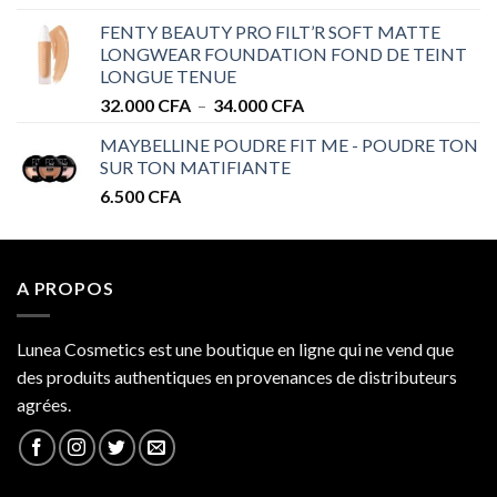
prix :
32.000 CFA
FENTY BEAUTY PRO FILT’R SOFT MATTE
28.000 CFA
LONGWEAR FOUNDATION FOND DE TEINT
à
LONGUE TENUE
34.000 CFA
Plage
32.000
CFA
–
34.000
CFA
de
MAYBELLINE POUDRE FIT ME - POUDRE TON
prix :
SUR TON MATIFIANTE
32.000 CFA
6.500
CFA
à
34.000 CFA
A PROPOS
Lunea Cosmetics est une boutique en ligne qui ne vend que
des produits authentiques en provenances de distributeurs
agrées.