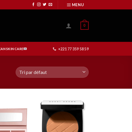
MENU
0
+221 77 359 58 59
AN SKIN CARE