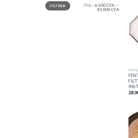
Prix
Prix
Prix :
6.500 CFA
—
FILTRER
min
max
43.000 CFA
+
MAQU
FEN
FIL
INS
28.0