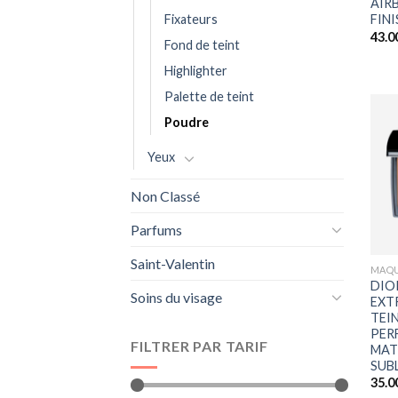
AIR
Fixateurs
FIN
43.0
Fond de teint
Highlighter
Palette de teint
Poudre
Yeux
Non Classé
Parfums
+
Saint-Valentin
MAQU
DIO
Soins du visage
EXT
TEI
PER
FILTRER PAR TARIF
MAT
SUB
35.0