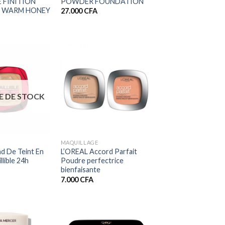
 FINITION
POWDER FOUNDATION
E) WARM HONEY
27.000
CFA
E DE STOCK
+
MAQUILLAGE
d De Teint En
L’OREAL Accord Parfait
llible 24h
Poudre perfectrice
bienfaisante
7.000
CFA