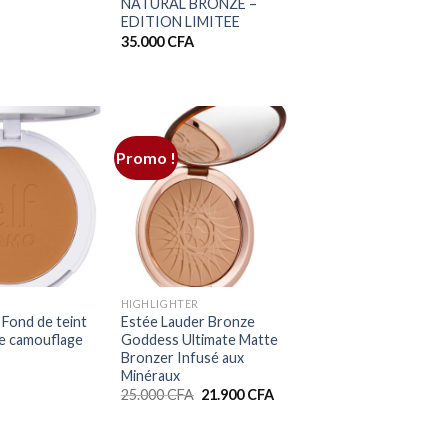
NATURAL BRONZE –
EDITION LIMITEE
35.000
CFA
Promo !
+
HIGHLIGHTER
 Fond de teint
Estée Lauder Bronze
e camouflage
Goddess Ultimate Matte
Bronzer Infusé aux
Minéraux
Le
Le
25.000
CFA
21.900
CFA
prix
prix
initial
actuel
était :
est :