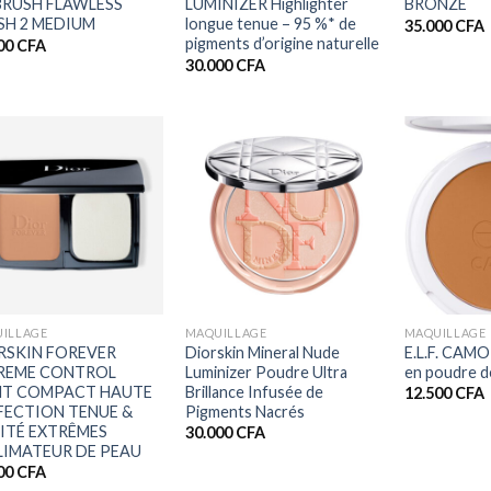
BRUSH FLAWLESS
LUMINIZER Highlighter
BRONZE
ISH 2 MEDIUM
longue tenue – 95 %* de
35.000
CFA
pigments d’origine naturelle
00
CFA
30.000
CFA
+
+
ILLAGE
MAQUILLAGE
MAQUILLAGE
RSKIN FOREVER
Diorskin Mineral Nude
E.L.F. CAMO
REME CONTROL
Luminizer Poudre Ultra
en poudre d
NT COMPACT HAUTE
Brillance Infusée de
12.500
CFA
FECTION TENUE &
Pigments Nacrés
ITÉ EXTRÊMES
30.000
CFA
LIMATEUR DE PEAU
00
CFA