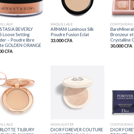
+
+
ILLAGE
MAQUILLAGE
CONTOURING
STASIA BEVERLY
ARMANI Luminous Silk
BareMineral
S Loose Setting
Poudre Fusion Eclat
Bronzeur et
er – Poudre libre
Crystalline 
33.000
CFA
ante GOLDEN ORANGE
30.000
CFA
00
CFA
+
+
ILLAGE
HIGHLIGHTER
CONTOURING
RLOTTE TILBURY
DIOR FOREVER COUTURE
DIOR FORE