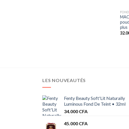
+
FOND
MAC 
poud
plus
32.0
LES NOUVEAUTÉS
Fenty Beauty Soft'Lit Naturally
Luminous Fond De Teint • 32ml
34.000
CFA
45.000
CFA