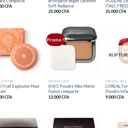
dre Compacte
bronzante vegan GloWish
POUDRE DE
Soft Radiance
(TALC FRE
00
CFA
25.000
CFA
25.000
CFA
Promo !
RUPTUR
+
+
LIGHTER
MAQUILLAGE
MAQUILLAGE
 Fruit Explosion Maxi
KIKO Poudre Kiko Matte
L’OREAL Fon
zer
fusion compacte
Poudre Infai
00
CFA
12.000
CFA
9.000
CFA