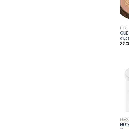
+
HIGH
GUER
d’Et
32.0
+
MAQU
HUD