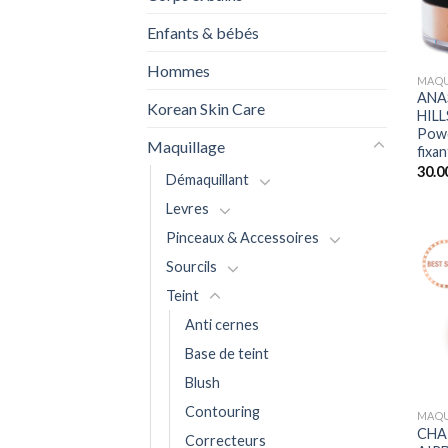
Enfants & bébés
+
Hommes
MAQU
ANA
Korean Skin Care
HILL
Powd
Maquillage
fix
30.0
Démaquillant
Levres
Pinceaux & Accessoires
Sourcils
Teint
Anti cernes
Base de teint
Blush
+
Contouring
MAQU
CHA
Correcteurs