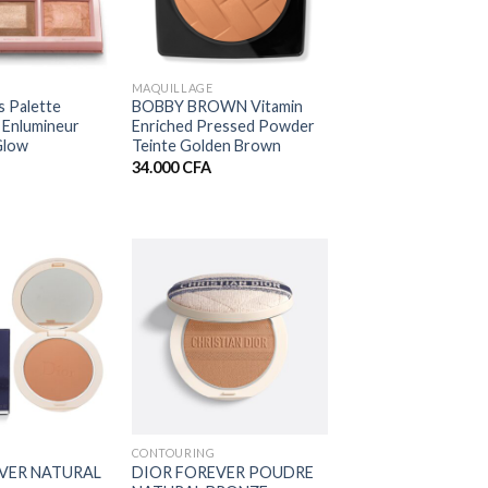
+
MAQUILLAGE
s Palette
BOBBY BROWN Vitamin
 Enlumineur
Enriched Pressed Powder
Glow
Teinte Golden Brown
34.000
CFA
+
CONTOURING
VER NATURAL
DIOR FOREVER POUDRE