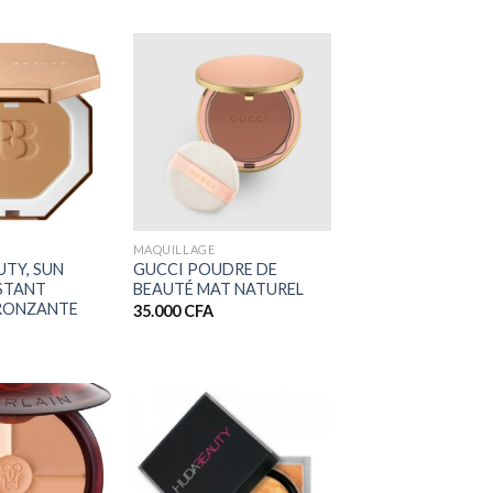
25.000 CFA.
21.900 CFA.
+
MAQUILLAGE
UTY, SUN
GUCCI POUDRE DE
NSTANT
BEAUTÉ MAT NATUREL
RONZANTE
35.000
CFA