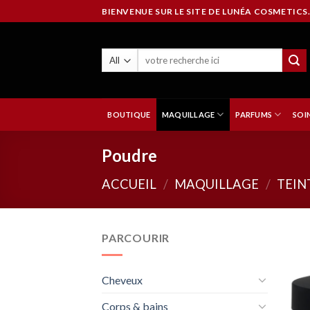
Skip
BIENVENUE SUR LE SITE DE LUNÉA COSMETICS.
to
content
BOUTIQUE
MAQUILLAGE
PARFUMS
SOI
Poudre
ACCUEIL
/
MAQUILLAGE
/
TEIN
PARCOURIR
Cheveux
Corps & bains