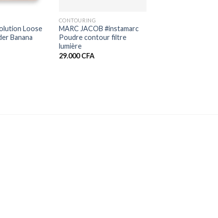
+
CONTOURING
olution Loose
MARC JACOB #instamarc
der Banana
Poudre contour filtre
lumière
29.000
CFA