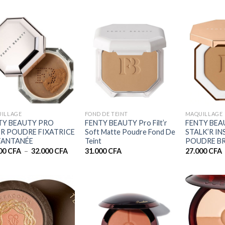
+
+
ILLAGE
FOND DE TEINT
MAQUILLAGE
TY BEAUTY PRO
FENTY BEAUTY Pro Filt’r
FENTY BEA
T’R POUDRE FIXATRICE
Soft Matte Poudre Fond De
STALK’R I
TANTANÉE
Teint
POUDRE B
Plage
00
CFA
–
32.000
CFA
31.000
CFA
27.000
CFA
de
prix :
28.000 CFA
à
32.000 CFA