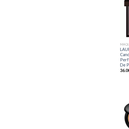
+
MAQU
LAU
Cand
Perf
De P
36.0