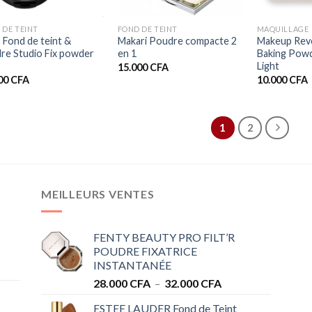
+
+
 DE TEINT
FOND DE TEINT
MAQUILLAGE
Fond de teint &
Makari Poudre compacte 2
Makeup Rev
re Studio Fix powder
en 1
Baking Pow
Light
15.000
CFA
00
CFA
10.000
CFA
1
2
MEILLEURS VENTES
FENTY BEAUTY PRO FILT’R
POUDRE FIXATRICE
INSTANTANÉE
Plage
28.000
CFA
–
32.000
CFA
de
ESTEE LAUDER Fond de Teint
prix :