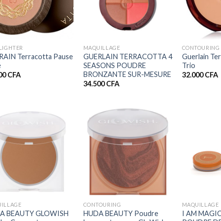
+
+
LIGHTER
MAQUILLAGE
CONTOURING
AIN Terracotta Pause
GUERLAIN TERRACOTTA 4
Guerlain Te
é
SEASONS POUDRE
Trio
BRONZANTE SUR-MESURE
00
CFA
32.000
CFA
34.500
CFA
+
+
ILLAGE
CONTOURING
MAQUILLAGE
A BEAUTY GLOWISH
HUDA BEAUTY Poudre
I AM MAGIC