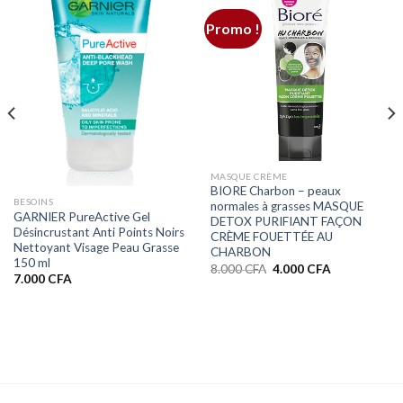
Promo !
MASQUE CRÈME
BIORE Charbon – peaux
BESOINS
normales à grasses MASQUE
GARNIER PureActive Gel
DETOX PURIFIANT FAÇON
Désincrustant Anti Points Noirs
CRÈME FOUETTÉE AU
Nettoyant Visage Peau Grasse
CHARBON
150 ml
Le
Le
8.000
CFA
4.000
CFA
7.000
CFA
prix
prix
initial
actuel
était :
est :
8.000 CFA.
4.000 CFA.