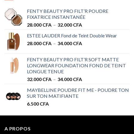
FENTY BEAUTY PRO FILT’R POUDRE
FIXATRICE INSTANTANÉE
Plage
28.000
CFA
–
32.000
CFA
de
ESTEE LAUDER Fond de Teint Double Wear
prix :
Plage
28.000
CFA
–
34.000
CFA
28.000 CFA
de
à
prix :
32.000 CFA
FENTY BEAUTY PRO FILT’R SOFT MATTE
28.000 CFA
LONGWEAR FOUNDATION FOND DE TEINT
à
LONGUE TENUE
34.000 CFA
Plage
32.000
CFA
–
34.000
CFA
de
MAYBELLINE POUDRE FIT ME - POUDRE TON
prix :
SUR TON MATIFIANTE
32.000 CFA
6.500
CFA
à
34.000 CFA
A PROPOS