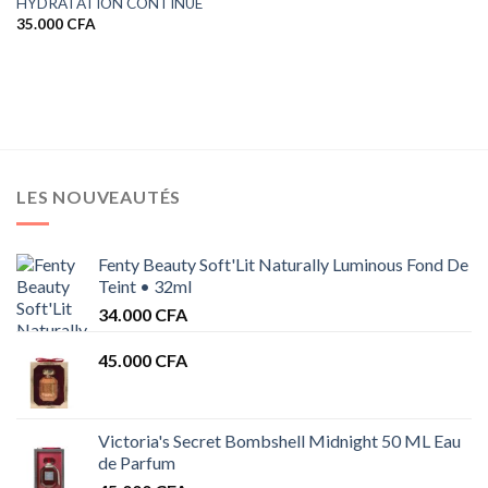
HYDRATATION CONTINUE
prix :
35.000
CFA
6.500 CFA
à
7.500 CFA
LES NOUVEAUTÉS
Fenty Beauty Soft'Lit Naturally Luminous Fond De
Teint • 32ml
34.000
CFA
45.000
CFA
Victoria's Secret Bombshell Midnight 50 ML Eau
de Parfum