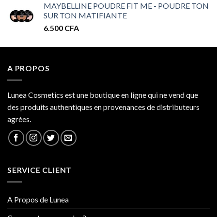
MAYBELLINE POUDRE FIT ME - POUDRE TON
prix :
SUR TON MATIFIANTE
32.000 CFA
6.500
CFA
à
34.000 CFA
A PROPOS
Lunea Cosmetics est une boutique en ligne qui ne vend que
des produits authentiques en provenances de distributeurs
agrées.
SERVICE CLIENT
A Propos de Lunea