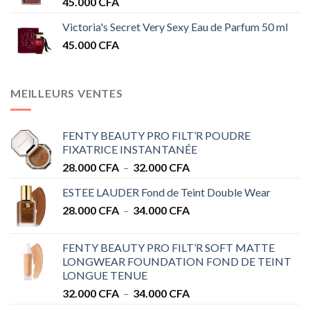
45.000
CFA
Victoria's Secret Very Sexy Eau de Parfum 50 ml
45.000
CFA
MEILLEURS VENTES
FENTY BEAUTY PRO FILT’R POUDRE
FIXATRICE INSTANTANÉE
Plage
28.000
CFA
–
32.000
CFA
de
ESTEE LAUDER Fond de Teint Double Wear
prix :
Plage
28.000
CFA
–
34.000
CFA
28.000 CFA
de
à
prix :
32.000 CFA
FENTY BEAUTY PRO FILT’R SOFT MATTE
28.000 CFA
LONGWEAR FOUNDATION FOND DE TEINT
à
LONGUE TENUE
34.000 CFA
Plage
32.000
CFA
–
34.000
CFA
de