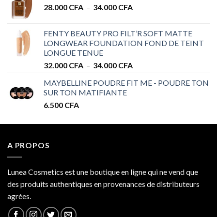
Plage
28.000
CFA
–
34.000
CFA
28.000 CFA
de
à
prix :
32.000 CFA
FENTY BEAUTY PRO FILT’R SOFT MATTE
28.000 CFA
LONGWEAR FOUNDATION FOND DE TEINT
à
LONGUE TENUE
34.000 CFA
Plage
32.000
CFA
–
34.000
CFA
de
MAYBELLINE POUDRE FIT ME - POUDRE TON
prix :
SUR TON MATIFIANTE
32.000 CFA
6.500
CFA
à
34.000 CFA
A PROPOS
Lunea Cosmetics est une boutique en ligne qui ne vend que
des produits authentiques en provenances de distributeurs
agrées.