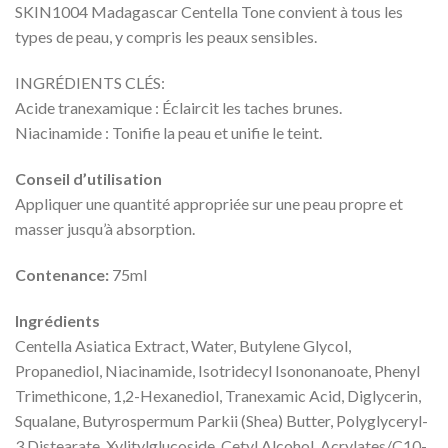
SKIN1004 Madagascar Centella Tone convient à tous les
types de peau, y compris les peaux sensibles.
INGRÉDIENTS CLÉS:
Acide tranexamique : Éclaircit les taches brunes.
Niacinamide : Tonifie la peau et unifie le teint.
Conseil d’utilisation
Appliquer une quantité appropriée sur une peau propre et
masser jusqu’à absorption.
Contenance:
75ml
Ingrédients
Centella Asiatica Extract, Water, Butylene Glycol,
Propanediol, Niacinamide, Isotridecyl Isononanoate, Phenyl
Trimethicone, 1,2-Hexanediol, Tranexamic Acid, Diglycerin,
Squalane, Butyrospermum Parkii (Shea) Butter, Polyglyceryl-
3 Distearate, Xylitylglucoside, Cetyl Alcohol, Acrylates/C10-