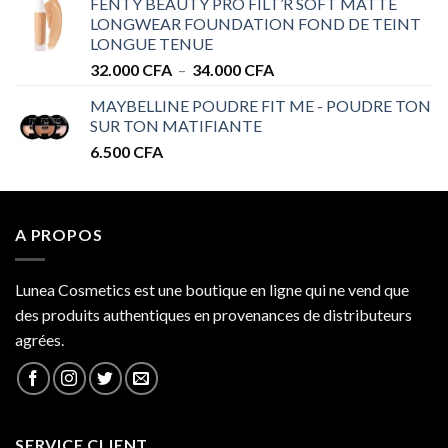
FENTY BEAUTY PRO FILT’R SOFT MATTE
28.000 CFA
LONGWEAR FOUNDATION FOND DE TEINT
à
LONGUE TENUE
34.000 CFA
Plage
32.000
CFA
–
34.000
CFA
de
MAYBELLINE POUDRE FIT ME - POUDRE TON
prix :
SUR TON MATIFIANTE
32.000 CFA
6.500
CFA
à
34.000 CFA
A PROPOS
Lunea Cosmetics est une boutique en ligne qui ne vend que
des produits authentiques en provenances de distributeurs
agrées.
SERVICE CLIENT