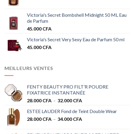
Victoria's Secret Bombshell Midnight 50 ML Eau
de Parfum
45.000
CFA
Victoria's Secret Very Sexy Eau de Parfum 50 ml
45.000
CFA
MEILLEURS VENTES
FENTY BEAUTY PRO FILT’R POUDRE
FIXATRICE INSTANTANÉE
Plage
28.000
CFA
–
32.000
CFA
de
ESTEE LAUDER Fond de Teint Double Wear
prix :
Plage
28.000
CFA
–
34.000
CFA
28.000 CFA
de
à
prix :
32.000 CFA