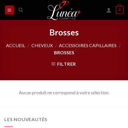
Skip
0
to
content
Brosses
ACCUEIL
/
CHEVEUX
/
ACCESSOIRES CAPILLAIRES
/
BROSSES
FILTRER
Aucun produit ne correspond à votre sélection.
LES NOUVEAUTÉS