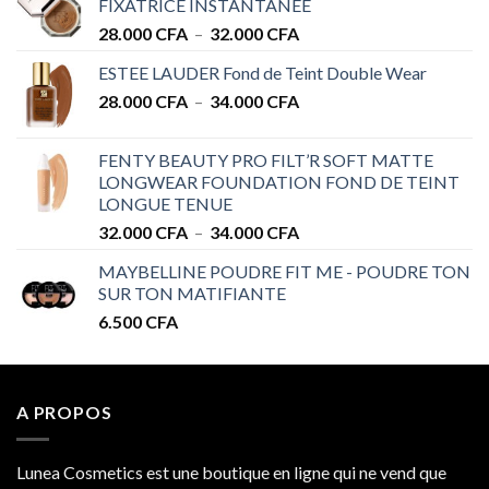
FIXATRICE INSTANTANÉE
Plage
28.000
CFA
–
32.000
CFA
de
ESTEE LAUDER Fond de Teint Double Wear
prix :
Plage
28.000
CFA
–
34.000
CFA
28.000 CFA
de
à
prix :
32.000 CFA
FENTY BEAUTY PRO FILT’R SOFT MATTE
28.000 CFA
LONGWEAR FOUNDATION FOND DE TEINT
à
LONGUE TENUE
34.000 CFA
Plage
32.000
CFA
–
34.000
CFA
de
MAYBELLINE POUDRE FIT ME - POUDRE TON
prix :
SUR TON MATIFIANTE
32.000 CFA
6.500
CFA
à
34.000 CFA
A PROPOS
Lunea Cosmetics est une boutique en ligne qui ne vend que