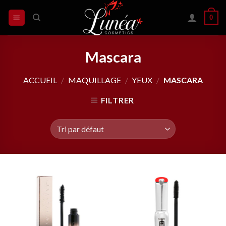
Skip
0
to
content
Mascara
ACCUEIL
/
MAQUILLAGE
/
YEUX
/
MASCARA
FILTRER