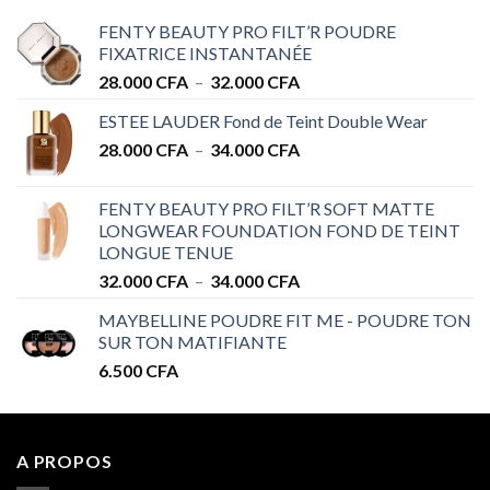
FENTY BEAUTY PRO FILT’R POUDRE
FIXATRICE INSTANTANÉE
Plage
28.000
CFA
–
32.000
CFA
de
ESTEE LAUDER Fond de Teint Double Wear
prix :
Plage
28.000
CFA
–
34.000
CFA
28.000 CFA
de
à
prix :
32.000 CFA
FENTY BEAUTY PRO FILT’R SOFT MATTE
28.000 CFA
LONGWEAR FOUNDATION FOND DE TEINT
à
LONGUE TENUE
34.000 CFA
Plage
32.000
CFA
–
34.000
CFA
de
MAYBELLINE POUDRE FIT ME - POUDRE TON
prix :
SUR TON MATIFIANTE
32.000 CFA
6.500
CFA
à
34.000 CFA
A PROPOS