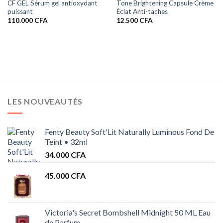
CF GEL Sérum gel antioxydant
Tone Brightening Capsule Crème
puissant
Éclat Anti-taches
110.000
CFA
12.500
CFA
FA.
LES NOUVEAUTÉS
Fenty Beauty Soft'Lit Naturally Luminous Fond De
Teint • 32ml
34.000
CFA
45.000
CFA
Victoria's Secret Bombshell Midnight 50 ML Eau
de Parfum