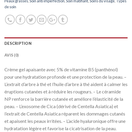
Peaux grasses
,
Soin anti imperfection
,
Soin matifiant
,
Soins du visage
,
Types
de soin
DESCRIPTION
AVIS (0)
Crème gel apaisante avec 5% de vitamine B5 (panthénol)
pour une hydratation profonde et une protection de la peau. –
L’extrait d’arbre à thé et l’huile d’arbre à thé aident à calmer les
éruptions cutanées et à réduire les rougeurs. – Le céramide
NP renforce la barrière cutanée et améliore l’élasticité de la
peau. – L’exosome de Cica (dérivé de Centella Asiatica) et
l’extrait de Centella Asiatica réparent les dommages cutanés
et apaisent les peaux irritées. – L’acide hyaluronique offre une
hydratation légère et favorise la cicatrisation de la peau.