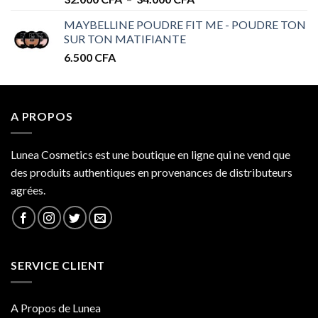
de
MAYBELLINE POUDRE FIT ME - POUDRE TON
prix :
SUR TON MATIFIANTE
32.000 CFA
6.500
CFA
à
34.000 CFA
A PROPOS
Lunea Cosmetics est une boutique en ligne qui ne vend que
des produits authentiques en provenances de distributeurs
agrées.
SERVICE CLIENT
A Propos de Lunea