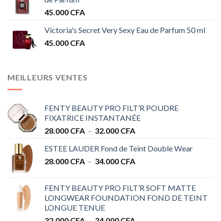
45.000
CFA
Victoria's Secret Very Sexy Eau de Parfum 50 ml
45.000
CFA
MEILLEURS VENTES
FENTY BEAUTY PRO FILT’R POUDRE
FIXATRICE INSTANTANÉE
Plage
28.000
CFA
–
32.000
CFA
de
ESTEE LAUDER Fond de Teint Double Wear
prix :
Plage
28.000
CFA
–
34.000
CFA
28.000 CFA
de
à
prix :
32.000 CFA
FENTY BEAUTY PRO FILT’R SOFT MATTE
28.000 CFA
LONGWEAR FOUNDATION FOND DE TEINT
à
LONGUE TENUE
34.000 CFA
Plage
32.000
CFA
–
34.000
CFA