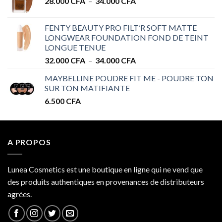
Plage
28.000
CFA
–
34.000
CFA
28.000 CFA
de
à
prix :
32.000 CFA
FENTY BEAUTY PRO FILT’R SOFT MATTE
28.000 CFA
LONGWEAR FOUNDATION FOND DE TEINT
à
LONGUE TENUE
34.000 CFA
Plage
32.000
CFA
–
34.000
CFA
de
MAYBELLINE POUDRE FIT ME - POUDRE TON
prix :
SUR TON MATIFIANTE
32.000 CFA
6.500
CFA
à
34.000 CFA
A PROPOS
Lunea Cosmetics est une boutique en ligne qui ne vend que
des produits authentiques en provenances de distributeurs
agrées.