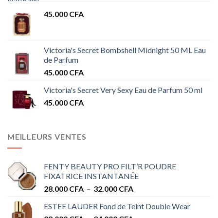
45.000
CFA
Victoria's Secret Bombshell Midnight 50 ML Eau
de Parfum
45.000
CFA
Victoria's Secret Very Sexy Eau de Parfum 50 ml
45.000
CFA
MEILLEURS VENTES
FENTY BEAUTY PRO FILT’R POUDRE
FIXATRICE INSTANTANÉE
Plage
28.000
CFA
–
32.000
CFA
de
ESTEE LAUDER Fond de Teint Double Wear
prix :