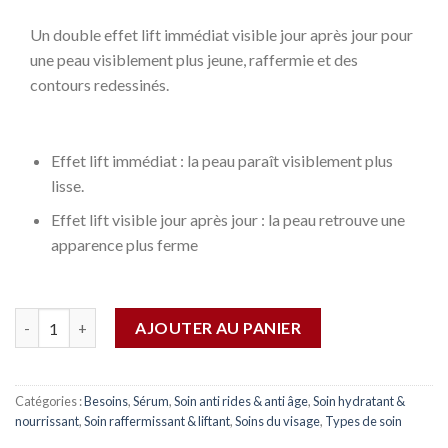
Un double effet lift immédiat visible jour après jour pour
une peau visiblement plus jeune, raffermie et des
contours redessinés.
Effet lift immédiat : la peau paraît visiblement plus
lisse.
Effet lift visible jour après jour : la peau retrouve une
apparence plus ferme
Quantité
AJOUTER AU PANIER
Catégories :
Besoins
,
Sérum
,
Soin anti rides & anti âge
,
Soin hydratant &
nourrissant
,
Soin raffermissant & liftant
,
Soins du visage
,
Types de soin