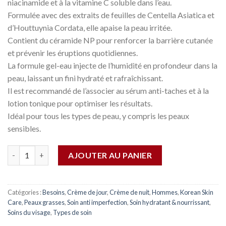
niacinamide et à la vitamine C soluble dans l’eau.
Formulée avec des extraits de feuilles de Centella Asiatica et
d’Houttuynia Cordata, elle apaise la peau irritée.
Contient du céramide NP pour renforcer la barrière cutanée
et prévenir les éruptions quotidiennes.
La formule gel-eau injecte de l’humidité en profondeur dans la
peau, laissant un fini hydraté et rafraîchissant.
Il est recommandé de l’associer au sérum anti-taches et à la
lotion tonique pour optimiser les résultats.
Idéal pour tous les types de peau, y compris les peaux
sensibles.
Quantité
AJOUTER AU PANIER
Catégories :
Besoins
,
Crème de jour
,
Crème de nuit
,
Hommes
,
Korean Skin
Care
,
Peaux grasses
,
Soin anti imperfection
,
Soin hydratant & nourrissant
,
Soins du visage
,
Types de soin