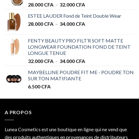
Plage
28.000
CFA
–
32.000
CFA
de
ESTEE LAUDER Fond de Teint Double Wear
prix :
Plage
28.000
CFA
–
34.000
CFA
28.000 CFA
de
à
prix :
32.000 CFA
FENTY BEAUTY PRO FILT’R SOFT MATTE
28.000 CFA
LONGWEAR FOUNDATION FOND DE TEINT
à
LONGUE TENUE
34.000 CFA
Plage
32.000
CFA
–
34.000
CFA
de
MAYBELLINE POUDRE FIT ME - POUDRE TON
prix :
SUR TON MATIFIANTE
32.000 CFA
6.500
CFA
à
34.000 CFA
A PROPOS
Lunea Cosmetics est une boutique en ligne qui ne vend que
des produits authentiques en provenances de distributeurs