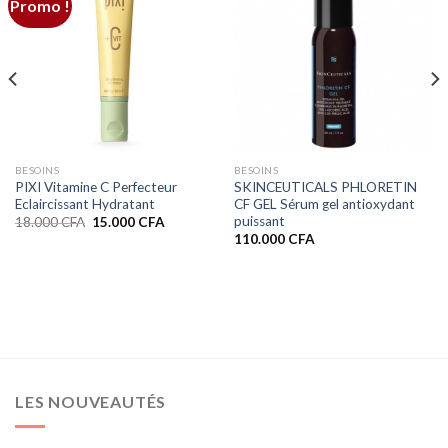
Promo !
BESOINS
BESOINS
PIXI Vitamine C Perfecteur
SKINCEUTICALS PHLORETIN
Eclaircissant Hydratant
CF GEL Sérum gel antioxydant
puissant
Le
Le
18.000
CFA
15.000
CFA
prix
prix
110.000
CFA
initial
actuel
était :
est :
18.000 CFA.
15.000 CFA.
LES NOUVEAUTÉS