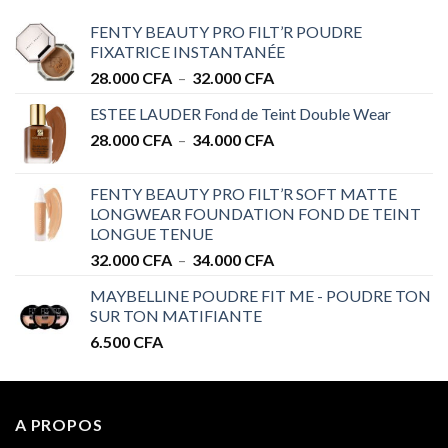
FENTY BEAUTY PRO FILT’R POUDRE
FIXATRICE INSTANTANÉE
Plage
28.000
CFA
–
32.000
CFA
de
ESTEE LAUDER Fond de Teint Double Wear
prix :
Plage
28.000
CFA
–
34.000
CFA
28.000 CFA
de
à
prix :
32.000 CFA
FENTY BEAUTY PRO FILT’R SOFT MATTE
28.000 CFA
LONGWEAR FOUNDATION FOND DE TEINT
à
LONGUE TENUE
34.000 CFA
Plage
32.000
CFA
–
34.000
CFA
de
MAYBELLINE POUDRE FIT ME - POUDRE TON
prix :
SUR TON MATIFIANTE
32.000 CFA
6.500
CFA
à
34.000 CFA
A PROPOS