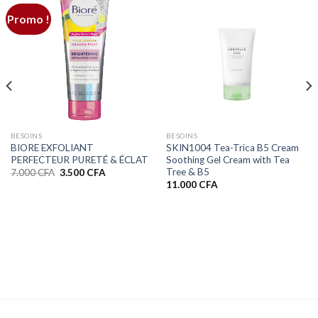
Promo !
BESOINS
BESOINS
BIORE EXFOLIANT
SKIN1004 Tea-Trica B5 Cream
PERFECTEUR PURETÉ & ÉCLAT
Soothing Gel Cream with Tea
Tree & B5
Le
Le
7.000
CFA
3.500
CFA
prix
prix
11.000
CFA
initial
actuel
était :
est :
7.000 CFA.
3.500 CFA.
FA.