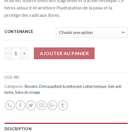
éclat est bourré d’extraits d’agrumes et d’acide férulique. Ce
15.000 CFA
héros adoucit et améliore l’hydratation de la peau et la
protège des radicaux libres.
CONTENANCE
Quantité
AJOUTER AU PANIER
UGS :
ND
Catégories :
Besoins
,
Démaquillant & nettoyant
,
Lotion tonique
,
Soin anti
tache
,
Soins du visage
DESCRIPTION