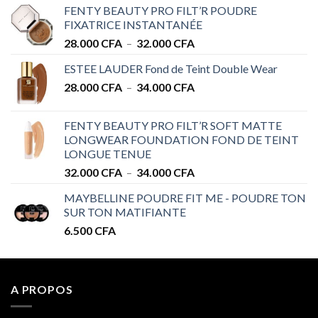
FENTY BEAUTY PRO FILT’R POUDRE
FIXATRICE INSTANTANÉE
Plage
28.000
CFA
–
32.000
CFA
de
ESTEE LAUDER Fond de Teint Double Wear
prix :
Plage
28.000
CFA
–
34.000
CFA
28.000 CFA
de
à
prix :
32.000 CFA
FENTY BEAUTY PRO FILT’R SOFT MATTE
28.000 CFA
LONGWEAR FOUNDATION FOND DE TEINT
à
LONGUE TENUE
34.000 CFA
Plage
32.000
CFA
–
34.000
CFA
de
MAYBELLINE POUDRE FIT ME - POUDRE TON
prix :
SUR TON MATIFIANTE
32.000 CFA
6.500
CFA
à
34.000 CFA
A PROPOS