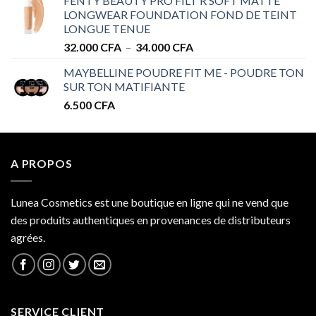
FENTY BEAUTY PRO FILT’R SOFT MATTE
28.000 CFA
LONGWEAR FOUNDATION FOND DE TEINT
à
LONGUE TENUE
34.000 CFA
Plage
32.000
CFA
–
34.000
CFA
de
MAYBELLINE POUDRE FIT ME - POUDRE TON
prix :
SUR TON MATIFIANTE
32.000 CFA
6.500
CFA
à
34.000 CFA
A PROPOS
Lunea Cosmetics est une boutique en ligne qui ne vend que
des produits authentiques en provenances de distributeurs
agrées.
SERVICE CLIENT