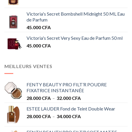
Victoria's Secret Bombshell Midnight 50 ML Eau
de Parfum
45.000
CFA
Victoria's Secret Very Sexy Eau de Parfum 50 ml
45.000
CFA
MEILLEURS VENTES
FENTY BEAUTY PRO FILT’R POUDRE
FIXATRICE INSTANTANÉE
Plage
28.000
CFA
–
32.000
CFA
de
ESTEE LAUDER Fond de Teint Double Wear
prix :
Plage
28.000
CFA
–
34.000
CFA
28.000 CFA
de
à
prix :
32.000 CFA