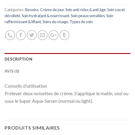
Catégories :
Besoins
,
Crème de jour
,
Soin anti rides & anti âge
,
Soin cou et
décolleté
,
Soin hydratant & nourrissant
,
Soin peaux sensibles
,
Soin
raffermissant & liftant
,
Soins du visage
,
Types de soin
DESCRIPTION
AVIS (0)
Conseils d’utilisation
Prélever deux noisettes de crème. S’applique le matin, seul ou
sous le Super Aqua-Serum (normal ou light).
PRODUITS SIMILAIRES