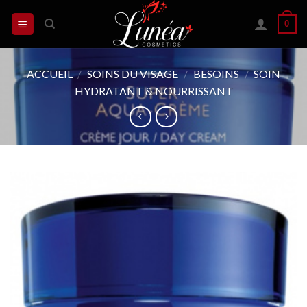
Skip
0
to
content
ACCUEIL
/
SOINS DU VISAGE
/
BESOINS
/
SOIN
HYDRATANT & NOURRISSANT