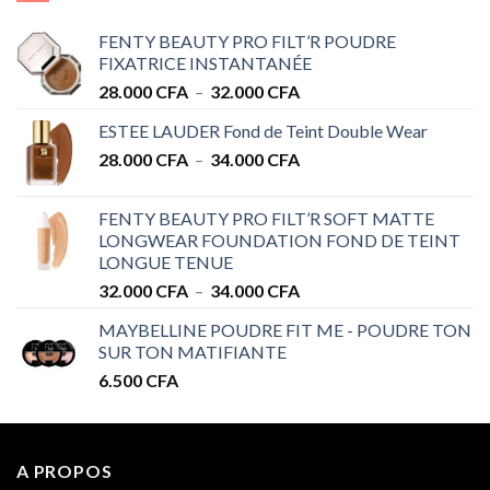
FENTY BEAUTY PRO FILT’R POUDRE
FIXATRICE INSTANTANÉE
Plage
28.000
CFA
–
32.000
CFA
de
ESTEE LAUDER Fond de Teint Double Wear
prix :
Plage
28.000
CFA
–
34.000
CFA
28.000 CFA
de
à
prix :
32.000 CFA
FENTY BEAUTY PRO FILT’R SOFT MATTE
28.000 CFA
LONGWEAR FOUNDATION FOND DE TEINT
à
LONGUE TENUE
34.000 CFA
Plage
32.000
CFA
–
34.000
CFA
de
MAYBELLINE POUDRE FIT ME - POUDRE TON
prix :
SUR TON MATIFIANTE
32.000 CFA
6.500
CFA
à
34.000 CFA
A PROPOS