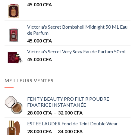
45.000
CFA
Victoria's Secret Bombshell Midnight 50 ML Eau
de Parfum
45.000
CFA
Victoria's Secret Very Sexy Eau de Parfum 50 ml
45.000
CFA
MEILLEURS VENTES
FENTY BEAUTY PRO FILT’R POUDRE
FIXATRICE INSTANTANÉE
Plage
28.000
CFA
–
32.000
CFA
de
ESTEE LAUDER Fond de Teint Double Wear
prix :
Plage
28.000
CFA
–
34.000
CFA
28.000 CFA