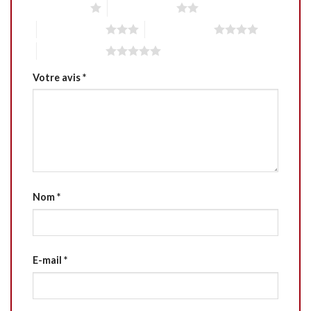
1 étoile sur 5
2 étoiles sur 5
3 étoiles sur 5
4 étoiles sur 5
5 étoiles sur 5
Votre avis
*
Nom
*
E-mail
*