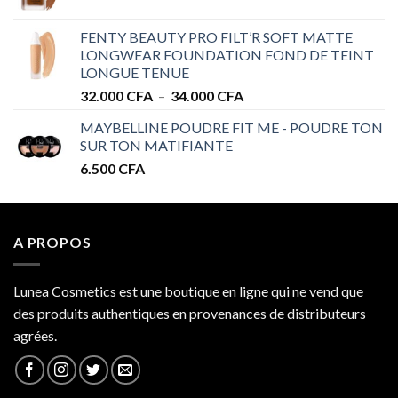
de
à
prix :
32.000 CFA
FENTY BEAUTY PRO FILT’R SOFT MATTE
28.000 CFA
LONGWEAR FOUNDATION FOND DE TEINT
à
LONGUE TENUE
34.000 CFA
Plage
32.000
CFA
–
34.000
CFA
de
MAYBELLINE POUDRE FIT ME - POUDRE TON
prix :
SUR TON MATIFIANTE
32.000 CFA
6.500
CFA
à
34.000 CFA
A PROPOS
Lunea Cosmetics est une boutique en ligne qui ne vend que
des produits authentiques en provenances de distributeurs
agrées.