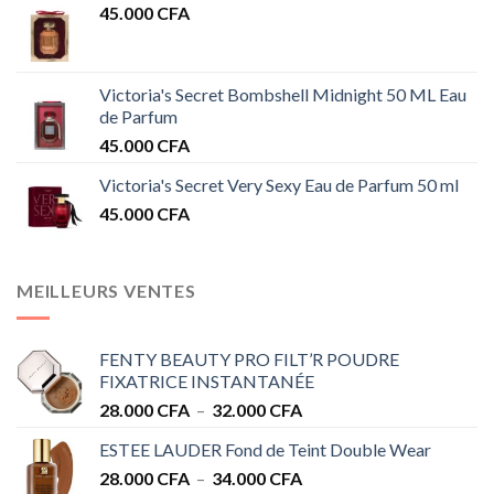
45.000
CFA
Victoria's Secret Bombshell Midnight 50 ML Eau
de Parfum
45.000
CFA
Victoria's Secret Very Sexy Eau de Parfum 50 ml
45.000
CFA
MEILLEURS VENTES
FENTY BEAUTY PRO FILT’R POUDRE
FIXATRICE INSTANTANÉE
Plage
28.000
CFA
–
32.000
CFA
de
ESTEE LAUDER Fond de Teint Double Wear
prix :
Plage
28.000
CFA
–
34.000
CFA
28.000 CFA