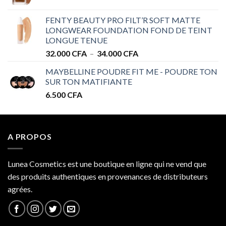
de
à
prix :
32.000 CFA
FENTY BEAUTY PRO FILT’R SOFT MATTE
28.000 CFA
LONGWEAR FOUNDATION FOND DE TEINT
à
LONGUE TENUE
34.000 CFA
Plage
32.000
CFA
–
34.000
CFA
de
MAYBELLINE POUDRE FIT ME - POUDRE TON
prix :
SUR TON MATIFIANTE
32.000 CFA
6.500
CFA
à
34.000 CFA
A PROPOS
Lunea Cosmetics est une boutique en ligne qui ne vend que
des produits authentiques en provenances de distributeurs
agrées.