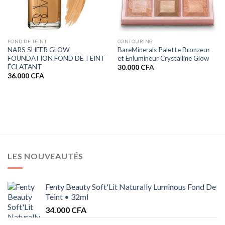
FOND DE TEINT
CONTOURING
NARS SHEER GLOW
BareMinerals Palette Bronzeur
FOUNDATION FOND DE TEINT
et Enlumineur Crystalline Glow
ÉCLATANT
30.000
CFA
36.000
CFA
0 CFA
0 CFA
LES NOUVEAUTÉS
Fenty Beauty Soft'Lit Naturally Luminous Fond De
Teint • 32ml
34.000
CFA