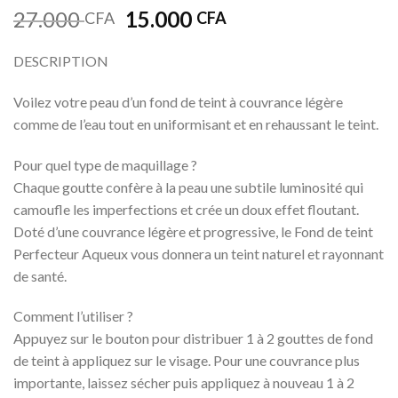
Le
Le
27.000
15.000
CFA
CFA
prix
prix
initial
actuel
DESCRIPTION
était :
est :
27.000 CFA.
15.000 CFA.
Voilez votre peau d’un fond de teint à couvrance légère
comme de l’eau tout en uniformisant et en rehaussant le teint.
Pour quel type de maquillage ?
Chaque goutte confère à la peau une subtile luminosité qui
camoufle les imperfections et crée un doux effet floutant.
Doté d’une couvrance légère et progressive, le Fond de teint
Perfecteur Aqueux vous donnera un teint naturel et rayonnant
de santé.
Comment l’utiliser ?
Appuyez sur le bouton pour distribuer 1 à 2 gouttes de fond
de teint à appliquez sur le visage. Pour une couvrance plus
importante, laissez sécher puis appliquez à nouveau 1 à 2