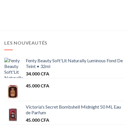
de
A
prix :
28.000 CFA
A
à
32.000 CFA
LES NOUVEAUTÉS
Fenty Beauty Soft'Lit Naturally Luminous Fond De
Teint • 32ml
34.000
CFA
45.000
CFA
Victoria's Secret Bombshell Midnight 50 ML Eau
de Parfum
45.000
CFA