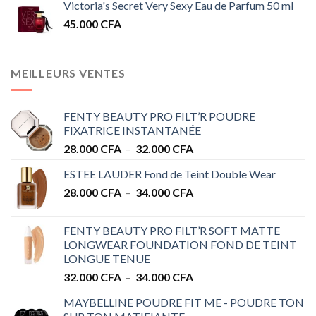
Victoria's Secret Very Sexy Eau de Parfum 50 ml
45.000
CFA
MEILLEURS VENTES
FENTY BEAUTY PRO FILT’R POUDRE
FIXATRICE INSTANTANÉE
Plage
28.000
CFA
–
32.000
CFA
de
ESTEE LAUDER Fond de Teint Double Wear
prix :
Plage
28.000
CFA
–
34.000
CFA
28.000 CFA
de
à
prix :
32.000 CFA
FENTY BEAUTY PRO FILT’R SOFT MATTE
28.000 CFA
LONGWEAR FOUNDATION FOND DE TEINT
à
LONGUE TENUE
34.000 CFA
Plage
32.000
CFA
–
34.000
CFA
de
MAYBELLINE POUDRE FIT ME - POUDRE TON
prix :