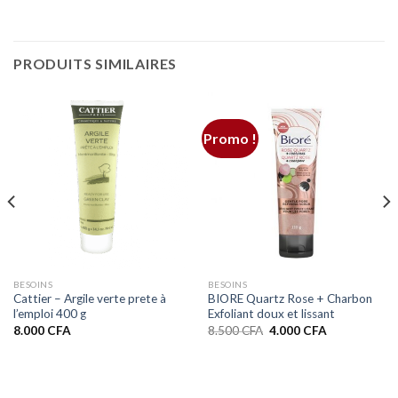
PRODUITS SIMILAIRES
Promo !
BESOINS
BESOINS
Cattier – Argile verte prete à
BIORE Quartz Rose + Charbon
l’emploi 400 g
Exfoliant doux et lissant
Le
Le
8.000
CFA
8.500
CFA
4.000
CFA
prix
prix
initial
actuel
était :
est :
8.500 CFA.
4.000 CFA.