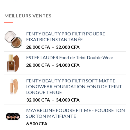
MEILLEURS VENTES
FENTY BEAUTY PRO FILT’R POUDRE
FIXATRICE INSTANTANÉE
Plage
28.000
CFA
–
32.000
CFA
de
ESTEE LAUDER Fond de Teint Double Wear
prix :
Plage
28.000
CFA
–
34.000
CFA
28.000 CFA
de
à
prix :
32.000 CFA
FENTY BEAUTY PRO FILT’R SOFT MATTE
28.000 CFA
LONGWEAR FOUNDATION FOND DE TEINT
à
LONGUE TENUE
34.000 CFA
Plage
32.000
CFA
–
34.000
CFA
de
MAYBELLINE POUDRE FIT ME - POUDRE TON
prix :
SUR TON MATIFIANTE
32.000 CFA
6.500
CFA
à
34.000 CFA