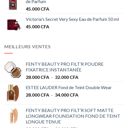
de Parfum
45.000
CFA
Victoria's Secret Very Sexy Eau de Parfum 50 ml
45.000
CFA
MEILLEURS VENTES
FENTY BEAUTY PRO FILT’R POUDRE
FIXATRICE INSTANTANÉE
Plage
28.000
CFA
–
32.000
CFA
de
ESTEE LAUDER Fond de Teint Double Wear
prix :
Plage
28.000
CFA
–
34.000
CFA
28.000 CFA
de
à
prix :
32.000 CFA
FENTY BEAUTY PRO FILT’R SOFT MATTE
28.000 CFA
LONGWEAR FOUNDATION FOND DE TEINT
à
LONGUE TENUE
34.000 CFA