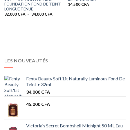
FOUNDATION FOND DE TEINT
14.500
CFA
LONGUE TENUE
Plage
32.000
CFA
–
34.000
CFA
de
prix :
32.000 CFA
à
34.000 CFA
LES NOUVEAUTÉS
Fenty Beauty Soft'Lit Naturally Luminous Fond De
Teint • 32ml
34.000
CFA
45.000
CFA
Victoria's Secret Bombshell Midnight 50 ML Eau