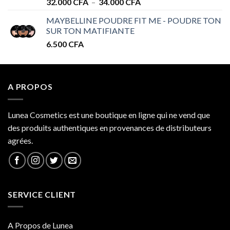
Plage
32.000
CFA
–
34.000
CFA
de
MAYBELLINE POUDRE FIT ME - POUDRE TON
prix :
SUR TON MATIFIANTE
32.000 CFA
6.500
CFA
à
34.000 CFA
A PROPOS
Lunea Cosmetics est une boutique en ligne qui ne vend que
des produits authentiques en provenances de distributeurs
agrées.
SERVICE CLIENT
A Propos de Lunea