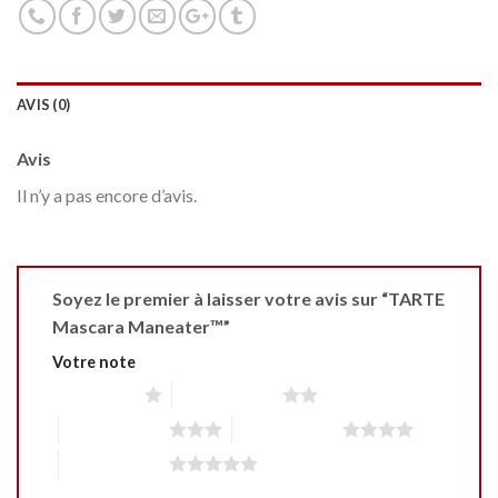
AVIS (0)
Avis
Il n’y a pas encore d’avis.
Soyez le premier à laisser votre avis sur “TARTE
Mascara Maneater™”
Votre note
1 étoile sur 5
2 étoiles sur 5
3 étoiles sur 5
4 étoiles sur 5
5 étoiles sur 5