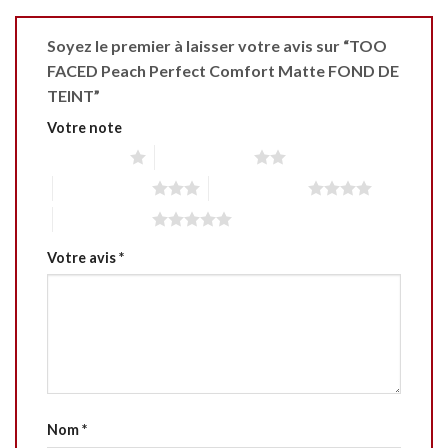
Soyez le premier à laisser votre avis sur “TOO
FACED Peach Perfect Comfort Matte FOND DE
TEINT”
Votre note
1 étoile sur 5
2 étoiles sur 5
3 étoiles sur 5
4 étoiles sur 5
5 étoiles sur 5
Votre avis
*
Nom
*