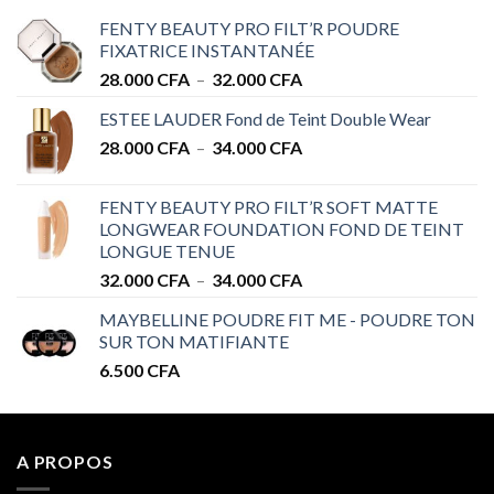
FENTY BEAUTY PRO FILT’R POUDRE
FIXATRICE INSTANTANÉE
Plage
28.000
CFA
–
32.000
CFA
de
ESTEE LAUDER Fond de Teint Double Wear
prix :
Plage
28.000
CFA
–
34.000
CFA
28.000 CFA
de
à
prix :
32.000 CFA
FENTY BEAUTY PRO FILT’R SOFT MATTE
28.000 CFA
LONGWEAR FOUNDATION FOND DE TEINT
à
LONGUE TENUE
34.000 CFA
Plage
32.000
CFA
–
34.000
CFA
de
MAYBELLINE POUDRE FIT ME - POUDRE TON
prix :
SUR TON MATIFIANTE
32.000 CFA
6.500
CFA
à
34.000 CFA
A PROPOS