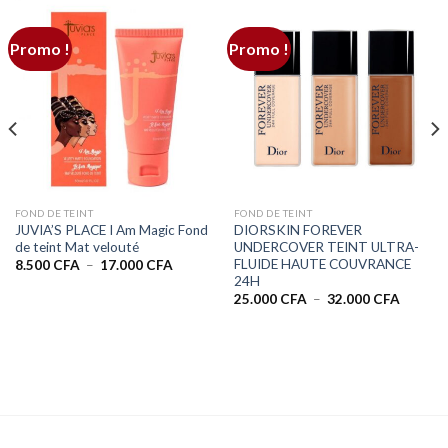
Promo !
Promo !
FOND DE TEINT
FOND DE TEINT
JUVIA’S PLACE I Am Magic Fond
DIORSKIN FOREVER
de teint Mat velouté
UNDERCOVER TEINT ULTRA-
FLUIDE HAUTE COUVRANCE
Plage
8.500
CFA
–
17.000
CFA
de
24H
prix :
Plage
25.000
CFA
–
32.000
CFA
8.500 CFA
de
à
prix :
17.000 CFA
25.000 
à
32.000 