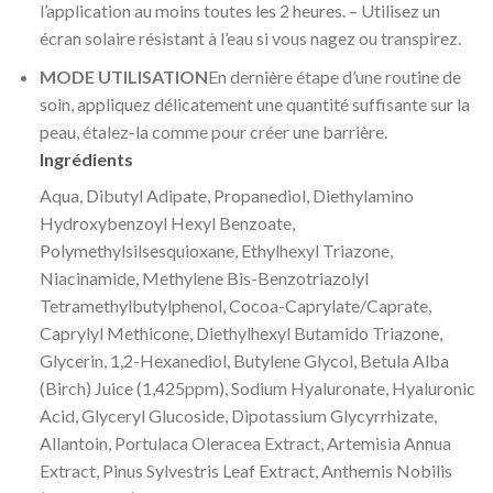
l’application au moins toutes les 2 heures. – Utilisez un
écran solaire résistant à l’eau si vous nagez ou transpirez.
MODE UTILISATION
En dernière étape d’une routine de
soin, appliquez délicatement une quantité suffisante sur la
peau, étalez-la comme pour créer une barrière.
Ingrédients
Aqua, Dibutyl Adipate, Propanediol, Diethylamino
Hydroxybenzoyl Hexyl Benzoate,
Polymethylsilsesquioxane, Ethylhexyl Triazone,
Niacinamide, Methylene Bis-Benzotriazolyl
Tetramethylbutylphenol, Cocoa-Caprylate/Caprate,
Caprylyl Methicone, Diethylhexyl Butamido Triazone,
Glycerin, 1,2-Hexanediol, Butylene Glycol, Betula Alba
(Birch) Juice (1,425ppm), Sodium Hyaluronate, Hyaluronic
Acid, Glyceryl Glucoside, Dipotassium Glycyrrhizate,
Allantoin, Portulaca Oleracea Extract, Artemisia Annua
Extract, Pinus Sylvestris Leaf Extract, Anthemis Nobilis