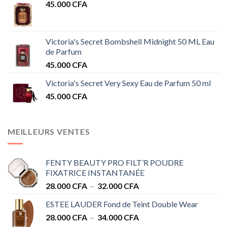
45.000
CFA
Victoria's Secret Bombshell Midnight 50 ML Eau
de Parfum
45.000
CFA
Victoria's Secret Very Sexy Eau de Parfum 50 ml
45.000
CFA
MEILLEURS VENTES
FENTY BEAUTY PRO FILT’R POUDRE
FIXATRICE INSTANTANÉE
Plage
28.000
CFA
–
32.000
CFA
de
ESTEE LAUDER Fond de Teint Double Wear
prix :
Plage
28.000
CFA
–
34.000
CFA
28.000 CFA