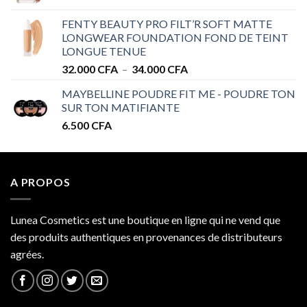
de
à
prix :
32.000 CFA
FENTY BEAUTY PRO FILT’R SOFT MATTE
28.000 CFA
LONGWEAR FOUNDATION FOND DE TEINT
à
LONGUE TENUE
34.000 CFA
Plage
32.000
CFA
–
34.000
CFA
de
MAYBELLINE POUDRE FIT ME - POUDRE TON
prix :
SUR TON MATIFIANTE
32.000 CFA
6.500
CFA
à
34.000 CFA
A PROPOS
Lunea Cosmetics est une boutique en ligne qui ne vend que
des produits authentiques en provenances de distributeurs
agrées.