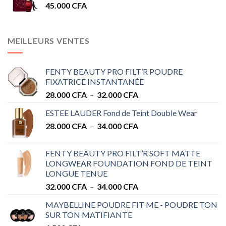
45.000
CFA
MEILLEURS VENTES
FENTY BEAUTY PRO FILT’R POUDRE
FIXATRICE INSTANTANÉE
Plage
28.000
CFA
–
32.000
CFA
de
ESTEE LAUDER Fond de Teint Double Wear
prix :
Plage
28.000
CFA
–
34.000
CFA
28.000 CFA
de
à
prix :
32.000 CFA
FENTY BEAUTY PRO FILT’R SOFT MATTE
28.000 CFA
LONGWEAR FOUNDATION FOND DE TEINT
à
LONGUE TENUE
34.000 CFA
Plage
32.000
CFA
–
34.000
CFA
de
MAYBELLINE POUDRE FIT ME - POUDRE TON
prix :
SUR TON MATIFIANTE
32.000 CFA