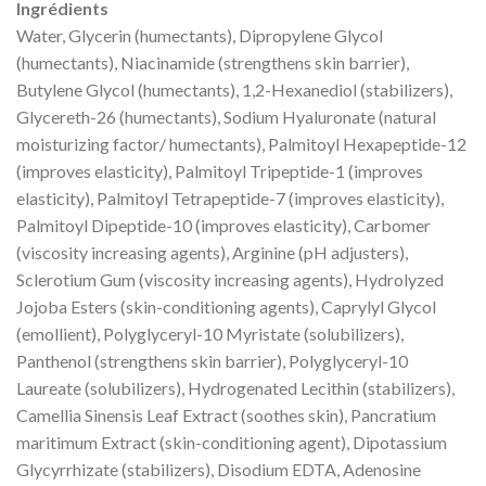
Ingrédients
Water, Glycerin (humectants), Dipropylene Glycol
(humectants), Niacinamide (strengthens skin barrier),
Butylene Glycol (humectants), 1,2-Hexanediol (stabilizers),
Glycereth-26 (humectants), Sodium Hyaluronate (natural
moisturizing factor/ humectants), Palmitoyl Hexapeptide-12
(improves elasticity), Palmitoyl Tripeptide-1 (improves
elasticity), Palmitoyl Tetrapeptide-7 (improves elasticity),
Palmitoyl Dipeptide-10 (improves elasticity), Carbomer
(viscosity increasing agents), Arginine (pH adjusters),
Sclerotium Gum (viscosity increasing agents), Hydrolyzed
Jojoba Esters (skin-conditioning agents), Caprylyl Glycol
(emollient), Polyglyceryl-10 Myristate (solubilizers),
Panthenol (strengthens skin barrier), Polyglyceryl-10
Laureate (solubilizers), Hydrogenated Lecithin (stabilizers),
Camellia Sinensis Leaf Extract (soothes skin), Pancratium
maritimum Extract (skin-conditioning agent), Dipotassium
Glycyrrhizate (stabilizers), Disodium EDTA, Adenosine