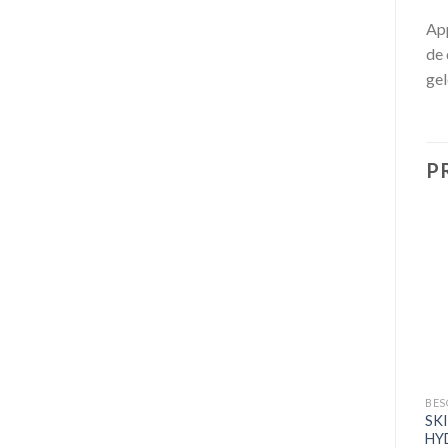
App
de 
gel
P
Promo !
+
+
BESOINS
BESOINS
BES
PIXI Vitamine C Perfecteur
PIXI Sérum Concentré
SK
Eclaircissant Hydratant
Glow Tonic
HY