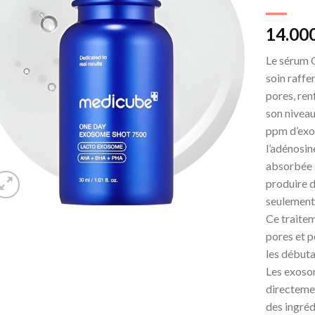
14.00
Le sérum 
soin raffe
pores, ren
son niveau
ppm d’exo
l’adénosin
absorbée 
produire d
seulement
Ce traite
pores et p
les débuta
Les exoso
directemen
des ingréd