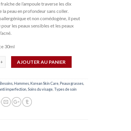
 fraîche de l’ampoule traverse les dix
 la peau en profondeur sans coller.
oallergénique et non comédogène, il peut
sé pour les peaux sensibles et les peaux
l’acné.
ce 30ml
AJOUTER AU PANIER
Besoins
,
Hommes
,
Korean Skin Care
,
Peaux grasses
,
anti imperfection
,
Soins du visage
,
Types de soin