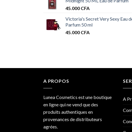
Midnight 50 ML Eau de Parfum
45.000
CFA
Victoria's Secret Very Sexy Eau d
Parfum 50 ml
45.000
CFA
A PROPOS
SER
Lunea Cosmetics est une boutique
A Pr
en ligne qui ne vend que des
Com
produits authentiques en
provenances de distributeurs
Cond
agrées.