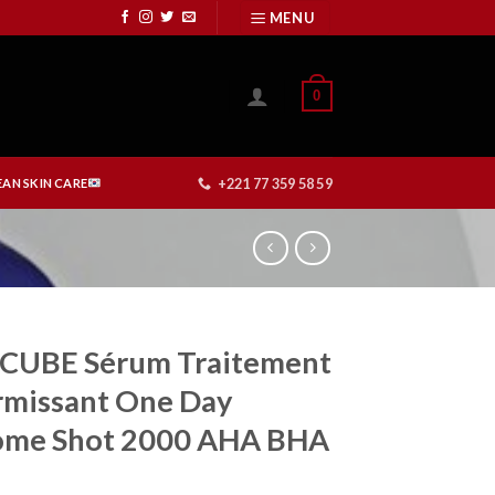
MENU
0
+221 77 359 58 59
AN SKIN CARE
CUBE Sérum Traitement
rmissant One Day
ome Shot 2000 AHA BHA