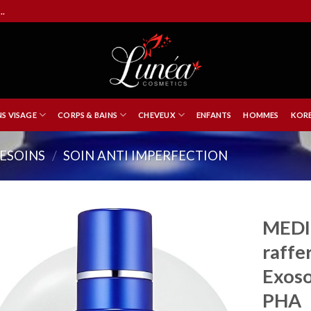
..
NS VISAGE
CORPS & BAINS
CHEVEUX
ENFANTS
HOMMES
KORE
ESOINS
/
SOIN ANTI IMPERFECTION
MEDI
raffe
Exos
PHA