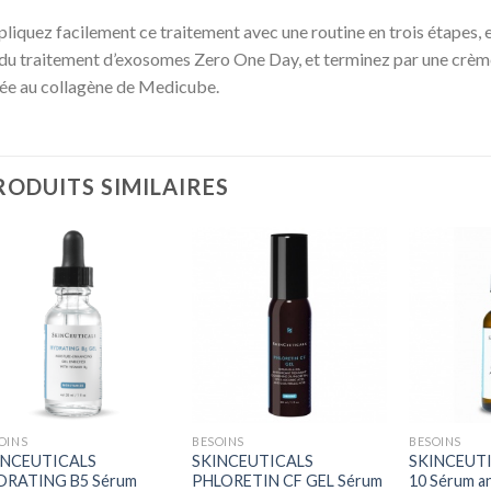
liquez facilement ce traitement avec une routine en trois étapes,
du traitement d’exosomes Zero One Day, et terminez par une crèm
ée au collagène de Medicube.
RODUITS SIMILAIRES
+
+
+
OINS
BESOINS
BESOINS
INCEUTICALS
SKINCEUTICALS
SKINCEUT
DRATING B5 Sérum
PHLORETIN CF GEL Sérum
10 Sérum a