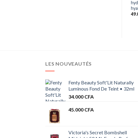
hyd
Le
Le
18.000
CFA
15.000
CFA
21.000
CFA
prix
prix
hya
initial
actuel
49
était :
est :
18.000 CFA.
15.000 CFA.
LES NOUVEAUTÉS
Fenty Beauty Soft'Lit Naturally
Luminous Fond De Teint • 32ml
34.000
CFA
45.000
CFA
Victoria's Secret Bombshell