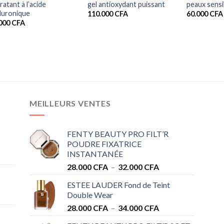
ratant à l’acide
gel antioxydant puissant
peaux sensi
luronique
110.000
CFA
60.000
CFA
.000
CFA
MEILLEURS VENTES
FENTY BEAUTY PRO FILT’R
POUDRE FIXATRICE
INSTANTANÉE
Plage
28.000
CFA
–
32.000
CFA
de
ESTEE LAUDER Fond de Teint
prix :
Double Wear
28.000 CFA
Plage
28.000
CFA
–
34.000
CFA
à
de
32.000 CFA