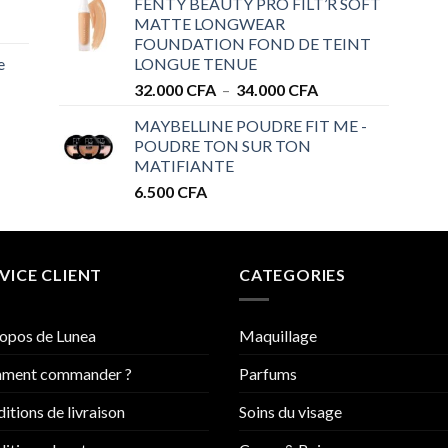
FENTY BEAUTY PRO FILT’R SOFT
prix :
MATTE LONGWEAR
28.000 CFA
FOUNDATION FOND DE TEINT
à
e
LONGUE TENUE
34.000 CFA
Plage
32.000
CFA
–
34.000
CFA
de
MAYBELLINE POUDRE FIT ME -
prix :
POUDRE TON SUR TON
32.000 CFA
MATIFIANTE
à
6.500
CFA
34.000 CFA
VICE CLIENT
CATEGORIES
opos de Lunea
Maquillage
ment commander ?
Parfums
itions de livraison
Soins du visage