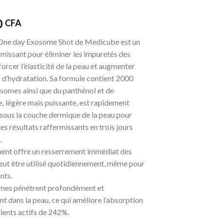
0
CFA
One day Exosome Shot de Medicube est un
rmissant pour éliminer les impuretés des
forcer l’élasticité de la peau et augmenter
 d’hydratation. Sa formule contient 2000
somes ainsi que du panthénol et de
e, légère mais puissante, est rapidement
sous la couche dermique de la peau pour
es résultats raffermissants en trois jours
.
ment offre un resserrement immédiat des
eut être utilisé quotidiennement, même pour
nts.
mes pénètrent profondément et
t dans la peau, ce qui améliore l’absorption
ients actifs de 242%.