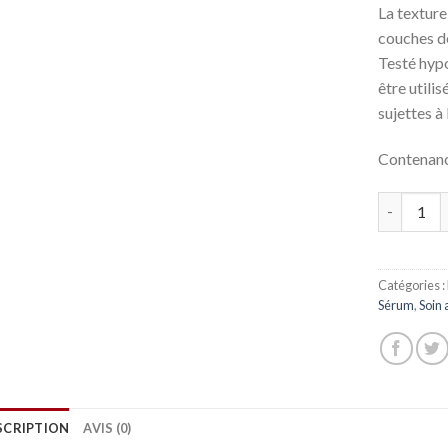
La texture
couches de
Testé hyp
être utili
sujettes à 
Contenan
Quantité
Catégories :
Sérum
,
Soin 
SCRIPTION
AVIS (0)