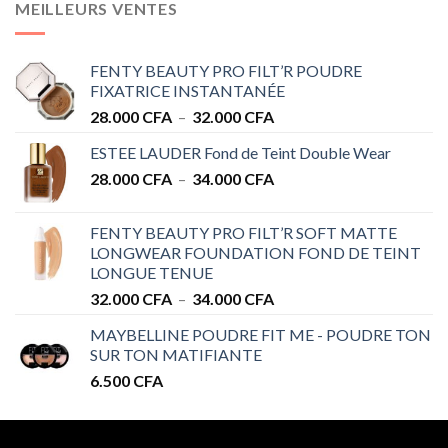
MEILLEURS VENTES
FENTY BEAUTY PRO FILT’R POUDRE
FIXATRICE INSTANTANÉE
Plage
28.000
CFA
–
32.000
CFA
de
ESTEE LAUDER Fond de Teint Double Wear
prix :
Plage
28.000
CFA
–
34.000
CFA
28.000 CFA
de
à
prix :
32.000 CFA
FENTY BEAUTY PRO FILT’R SOFT MATTE
28.000 CFA
LONGWEAR FOUNDATION FOND DE TEINT
à
LONGUE TENUE
34.000 CFA
Plage
32.000
CFA
–
34.000
CFA
de
MAYBELLINE POUDRE FIT ME - POUDRE TON
prix :
SUR TON MATIFIANTE
32.000 CFA
6.500
CFA
à
34.000 CFA