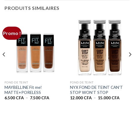
PRODUITS SIMILAIRES
Promo !
FOND DE TEINT
FOND DE TEINT
MAYBELLINE Fit me!
NYX FOND DE TEINT CAN’T
MATTE+PORELESS
STOP WON’T STOP
Plage
Plage
6.500
CFA
–
7.500
CFA
12.000
CFA
–
15.000
CFA
de
de
prix :
prix :
6.500 CFA
12.000 
à
à
7.500 CFA
15.000 