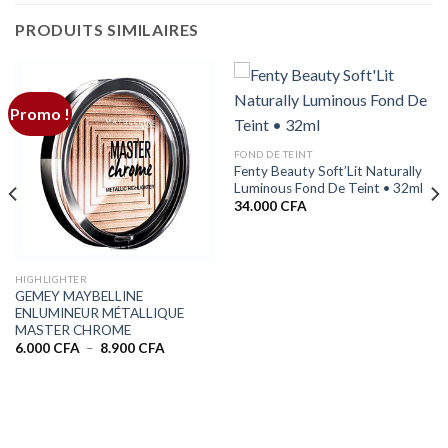
PRODUITS SIMILAIRES
Promo !
FOND DE TEINT
Fenty Beauty Soft’Lit Naturally
Luminous Fond De Teint • 32ml
34.000
CFA
HIGHLIGHTER
GEMEY MAYBELLINE
ENLUMINEUR MÉTALLIQUE
MASTER CHROME
Plage
6.000
CFA
–
8.900
CFA
de
prix :
.
6.000 CFA
à
8.900 CFA