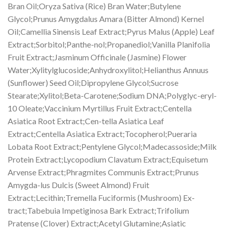
Bran Oil;Oryza Sativa (Rice) Bran Water;Butylene
Glycol;Prunus Amygdalus Amara (Bitter Almond) Kernel
Oil;Camellia Sinensis Leaf Extract;Pyrus Malus (Apple) Leaf
Extract;Sorbitol;Panthe-nol;Propanediol;Vanilla Planifolia
Fruit Extract;Jasminum Officinale (Jasmine) Flower
Water;Xylitylglucoside;Anhydroxylitol;Helianthus Annuus
(Sunflower) Seed Oil;Dipropylene Glycol;Sucrose
Stearate;Xylitol;Beta-Carotene;Sodium DNA;Polyglyc-eryl-
10 Oleate;Vaccinium Myrtillus Fruit Extract;Centella
Asiatica Root Extract;Cen-tella Asiatica Leaf
Extract;Centella Asiatica Extract;Tocopherol;Pueraria
Lobata Root Extract;Pentylene Glycol;Madecassoside;Milk
Protein Extract;Lycopodium Clavatum Extract;Equisetum
Arvense Extract;Phragmites Communis Extract;Prunus
Amygda-lus Dulcis (Sweet Almond) Fruit
Extract;Lecithin;Tremella Fuciformis (Mushroom) Ex-
tract;Tabebuia Impetiginosa Bark Extract;Trifolium
Pratense (Clover) Extract;Acetyl Glutamine;Asiatic