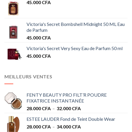
45.000
CFA
Victoria's Secret Bombshell Midnight 50 ML Eau
de Parfum
45.000
CFA
Victoria's Secret Very Sexy Eau de Parfum 50 ml
45.000
CFA
MEILLEURS VENTES
FENTY BEAUTY PRO FILT’R POUDRE
FIXATRICE INSTANTANÉE
Plage
28.000
CFA
–
32.000
CFA
de
ESTEE LAUDER Fond de Teint Double Wear
prix :
Plage
28.000
CFA
–
34.000
CFA
28.000 CFA