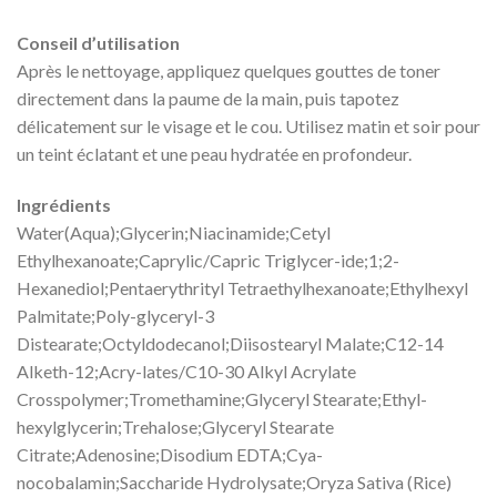
Conseil d’utilisation
Après le nettoyage, appliquez quelques gouttes de toner
directement dans la paume de la main, puis tapotez
délicatement sur le visage et le cou. Utilisez matin et soir pour
un teint éclatant et une peau hydratée en profondeur.
Ingrédients
Water(Aqua);Glycerin;Niacinamide;Cetyl
Ethylhexanoate;Caprylic/Capric Triglycer-ide;1;2-
Hexanediol;Pentaerythrityl Tetraethylhexanoate;Ethylhexyl
Palmitate;Poly-glyceryl-3
Distearate;Octyldodecanol;Diisostearyl Malate;C12-14
Alketh-12;Acry-lates/C10-30 Alkyl Acrylate
Crosspolymer;Tromethamine;Glyceryl Stearate;Ethyl-
hexylglycerin;Trehalose;Glyceryl Stearate
Citrate;Adenosine;Disodium EDTA;Cya-
nocobalamin;Saccharide Hydrolysate;Oryza Sativa (Rice)