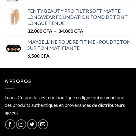
de
à
prix :
32.000 CFA
FENTY BEAUTY PRO FILT’R SOFT MATTE
28.000 CFA
LONGWEAR FOUNDATION FOND DE TEINT
à
LONGUE TENUE
34.000 CFA
Plage
32.000
CFA
–
34.000
CFA
de
MAYBELLINE POUDRE FIT ME - POUDRE TON
prix :
SUR TON MATIFIANTE
32.000 CFA
6.500
CFA
à
34.000 CFA
A PROPOS
Lunea Cosmetics est une boutique en ligne qui ne vend que
des produits authentiques en provenances de distributeurs
agrées.