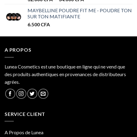
de
MAYBELLINE POUDRE FIT ME - POUDRE TON
prix :
SUR TON MATIFIANTE
32.000 CFA
6.500
CFA
à
34.000 CFA
A PROPOS
Lunea Cosmetics est une boutique en ligne qui ne vend que
des produits authentiques en provenances de distributeurs
agrées.
SERVICE CLIENT
A Propos de Lunea