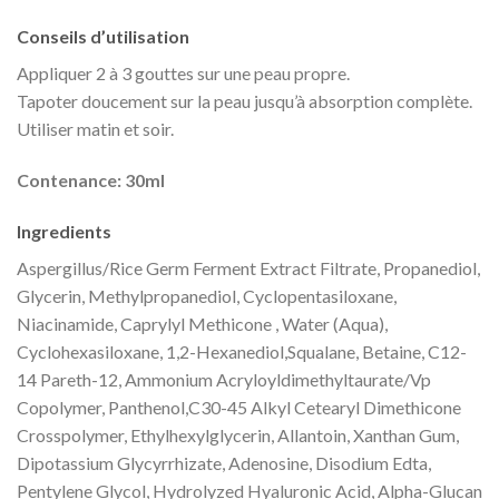
Conseils d’utilisation
Appliquer 2 à 3 gouttes sur une peau propre.
Tapoter doucement sur la peau jusqu’à absorption complète.
Utiliser matin et soir.
Contenance: 30ml
Ingredients
Aspergillus/Rice Germ Ferment Extract Filtrate, Propanediol,
Glycerin, Methylpropanediol, Cyclopentasiloxane,
Niacinamide, Caprylyl Methicone , Water (Aqua),
Cyclohexasiloxane, 1,2-Hexanediol,Squalane, Betaine, C12-
14 Pareth-12, Ammonium Acryloyldimethyltaurate/Vp
Copolymer, Panthenol,C30-45 Alkyl Cetearyl Dimethicone
Crosspolymer, Ethylhexylglycerin, Allantoin, Xanthan Gum,
Dipotassium Glycyrrhizate, Adenosine, Disodium Edta,
Pentylene Glycol, Hydrolyzed Hyaluronic Acid, Alpha-Glucan