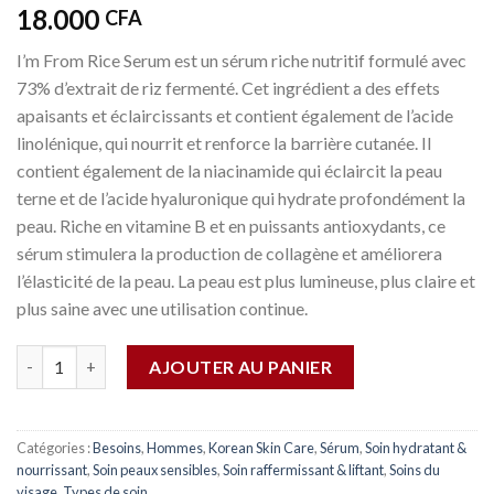
18.000
CFA
I’m From Rice Serum est un sérum riche nutritif formulé avec
73% d’extrait de riz fermenté. Cet ingrédient a des effets
apaisants et éclaircissants et contient également de l’acide
linolénique, qui nourrit et renforce la barrière cutanée. Il
contient également de la niacinamide qui éclaircit la peau
terne et de l’acide hyaluronique qui hydrate profondément la
peau. Riche en vitamine B et en puissants antioxydants, ce
sérum stimulera la production de collagène et améliorera
l’élasticité de la peau. La peau est plus lumineuse, plus claire et
plus saine avec une utilisation continue.
Quantité
AJOUTER AU PANIER
Catégories :
Besoins
,
Hommes
,
Korean Skin Care
,
Sérum
,
Soin hydratant &
nourrissant
,
Soin peaux sensibles
,
Soin raffermissant & liftant
,
Soins du
visage
,
Types de soin