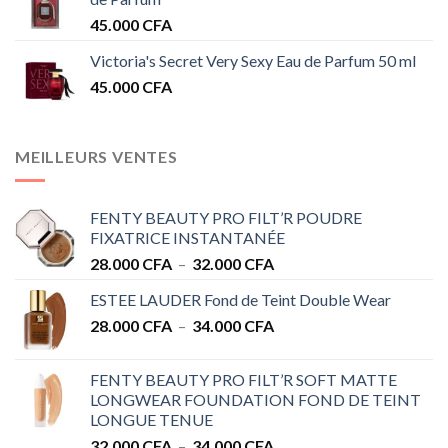
45.000
CFA
Victoria's Secret Very Sexy Eau de Parfum 50 ml
45.000
CFA
MEILLEURS VENTES
FENTY BEAUTY PRO FILT’R POUDRE
FIXATRICE INSTANTANÉE
Plage
28.000
CFA
–
32.000
CFA
de
ESTEE LAUDER Fond de Teint Double Wear
prix :
Plage
28.000
CFA
–
34.000
CFA
28.000 CFA
de
à
prix :
32.000 CFA
FENTY BEAUTY PRO FILT’R SOFT MATTE
28.000 CFA
LONGWEAR FOUNDATION FOND DE TEINT
à
LONGUE TENUE
34.000 CFA
Plage
32.000
CFA
–
34.000
CFA