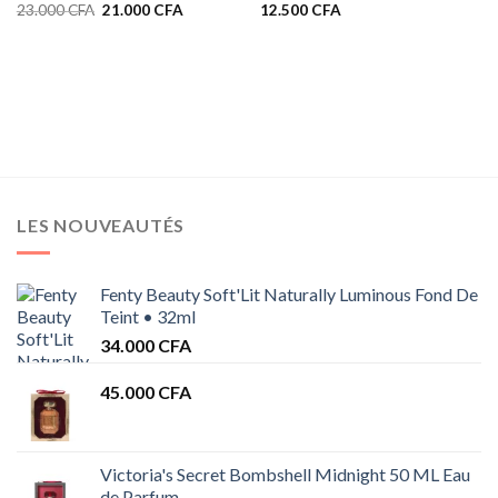
Le
Le
23.000
CFA
21.000
CFA
12.500
CFA
prix
prix
initial
actuel
était :
est :
23.000 CFA.
21.000 CFA.
LES NOUVEAUTÉS
Fenty Beauty Soft'Lit Naturally Luminous Fond De
Teint • 32ml
34.000
CFA
45.000
CFA
Victoria's Secret Bombshell Midnight 50 ML Eau
de Parfum