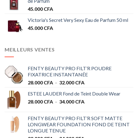
de Parfum
45.000
CFA
Victoria's Secret Very Sexy Eau de Parfum 50 ml
45.000
CFA
MEILLEURS VENTES
FENTY BEAUTY PRO FILT’R POUDRE
FIXATRICE INSTANTANÉE
Plage
28.000
CFA
–
32.000
CFA
de
ESTEE LAUDER Fond de Teint Double Wear
prix :
Plage
28.000
CFA
–
34.000
CFA
28.000 CFA
de
à
prix :
32.000 CFA
FENTY BEAUTY PRO FILT’R SOFT MATTE
28.000 CFA
LONGWEAR FOUNDATION FOND DE TEINT
à
LONGUE TENUE
34.000 CFA