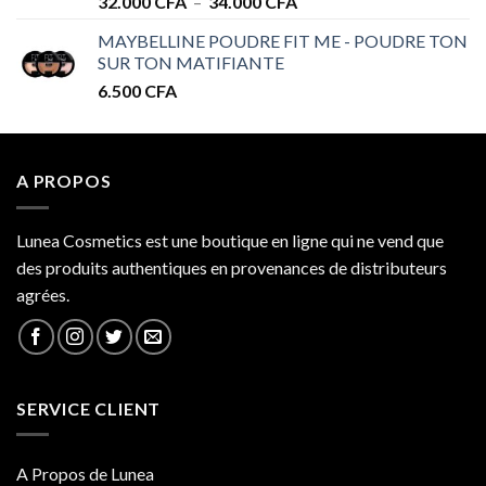
Plage
32.000
CFA
–
34.000
CFA
de
MAYBELLINE POUDRE FIT ME - POUDRE TON
prix :
SUR TON MATIFIANTE
32.000 CFA
6.500
CFA
à
34.000 CFA
A PROPOS
Lunea Cosmetics est une boutique en ligne qui ne vend que
des produits authentiques en provenances de distributeurs
agrées.
SERVICE CLIENT
A Propos de Lunea