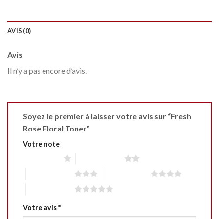
AVIS (0)
Avis
Il n’y a pas encore d’avis.
Soyez le premier à laisser votre avis sur “Fresh
Rose Floral Toner”
Votre note
1 étoile sur 5
2 étoiles sur 5
3 étoiles sur 5
4 étoiles sur 5
5 étoiles sur 5
Votre avis
*