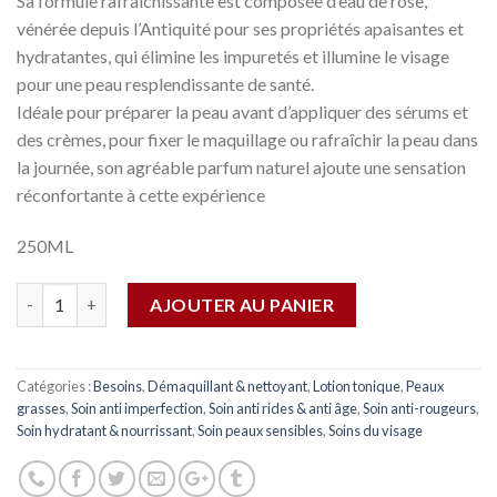
Sa formule rafraîchissante est composée d’eau de rose,
vénérée depuis l’Antiquité pour ses propriétés apaisantes et
hydratantes, qui élimine les impuretés et illumine le visage
pour une peau resplendissante de santé.
Idéale pour préparer la peau avant d’appliquer des sérums et
des crèmes, pour fixer le maquillage ou rafraîchir la peau dans
la journée, son agréable parfum naturel ajoute une sensation
réconfortante à cette expérience
250ML
Quantité
AJOUTER AU PANIER
Catégories :
Besoins
,
Démaquillant & nettoyant
,
Lotion tonique
,
Peaux
grasses
,
Soin anti imperfection
,
Soin anti rides & anti âge
,
Soin anti-rougeurs
,
Soin hydratant & nourrissant
,
Soin peaux sensibles
,
Soins du visage