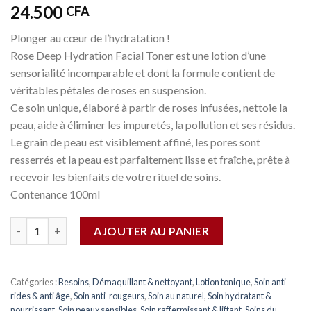
24.500
CFA
Plonger au cœur de l’hydratation !
Rose Deep Hydration Facial Toner est une lotion d’une
sensorialité incomparable et dont la formule contient de
véritables pétales de roses en suspension.
Ce soin unique, élaboré à partir de roses infusées, nettoie la
peau, aide à éliminer les impuretés, la pollution et ses résidus.
Le grain de peau est visiblement affiné, les pores sont
resserrés et la peau est parfaitement lisse et fraîche, prête à
recevoir les bienfaits de votre rituel de soins.
Contenance 100ml
Quantité
AJOUTER AU PANIER
Catégories :
Besoins
,
Démaquillant & nettoyant
,
Lotion tonique
,
Soin anti
rides & anti âge
,
Soin anti-rougeurs
,
Soin au naturel
,
Soin hydratant &
nourrissant
,
Soin peaux sensibles
,
Soin raffermissant & liftant
,
Soins du