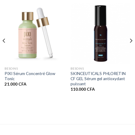
BESOINS
BESOINS
PIXI Sérum Concentré Glow
SKINCEUTICALS PHLORETIN
Tonic
CF GEL Sérum gel antioxydant
puissant
21.000
CFA
110.000
CFA
FA.