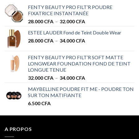
FENTY BEAUTY PRO FILT’R POUDRE
FIXATRICE INSTANTANÉE
Plage
28.000
CFA
–
32.000
CFA
de
ESTEE LAUDER Fond de Teint Double Wear
prix :
Plage
28.000
CFA
–
34.000
CFA
28.000 CFA
de
à
prix :
32.000 CFA
FENTY BEAUTY PRO FILT’R SOFT MATTE
28.000 CFA
LONGWEAR FOUNDATION FOND DE TEINT
à
LONGUE TENUE
34.000 CFA
Plage
32.000
CFA
–
34.000
CFA
de
MAYBELLINE POUDRE FIT ME - POUDRE TON
prix :
SUR TON MATIFIANTE
32.000 CFA
6.500
CFA
à
34.000 CFA
A PROPOS