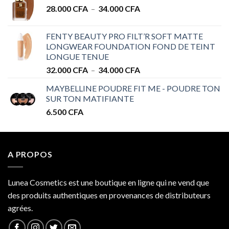
Plage
28.000
CFA
–
34.000
CFA
28.000 CFA
de
à
prix :
32.000 CFA
FENTY BEAUTY PRO FILT’R SOFT MATTE
28.000 CFA
LONGWEAR FOUNDATION FOND DE TEINT
à
LONGUE TENUE
34.000 CFA
Plage
32.000
CFA
–
34.000
CFA
de
MAYBELLINE POUDRE FIT ME - POUDRE TON
prix :
SUR TON MATIFIANTE
32.000 CFA
6.500
CFA
à
34.000 CFA
A PROPOS
Lunea Cosmetics est une boutique en ligne qui ne vend que
des produits authentiques en provenances de distributeurs
agrées.