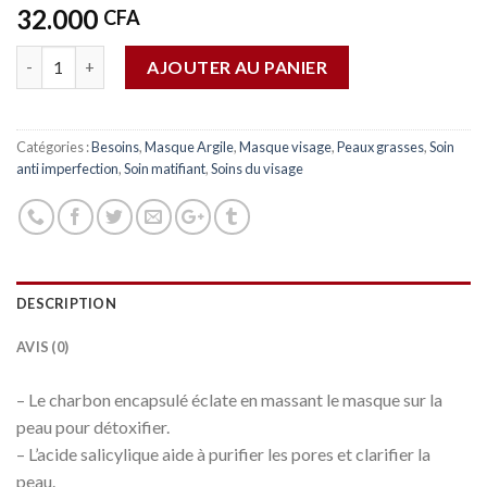
32.000
CFA
Quantité
AJOUTER AU PANIER
Catégories :
Besoins
,
Masque Argile
,
Masque visage
,
Peaux grasses
,
Soin
anti imperfection
,
Soin matifiant
,
Soins du visage
DESCRIPTION
AVIS (0)
– Le charbon encapsulé éclate en massant le masque sur la
peau pour détoxifier.
– L’acide salicylique aide à purifier les pores et clarifier la
peau.