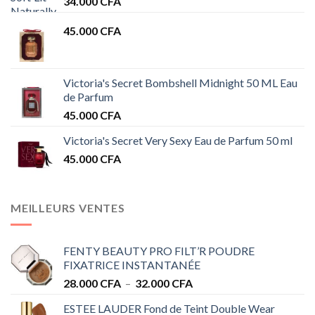
34.000
CFA
45.000
CFA
Victoria's Secret Bombshell Midnight 50 ML Eau
de Parfum
45.000
CFA
Victoria's Secret Very Sexy Eau de Parfum 50 ml
45.000
CFA
MEILLEURS VENTES
FENTY BEAUTY PRO FILT’R POUDRE
FIXATRICE INSTANTANÉE
Plage
28.000
CFA
–
32.000
CFA
de
ESTEE LAUDER Fond de Teint Double Wear
prix :