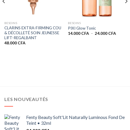
BESOINS
BESOINS
CLARINS EXTRA-FIRMING COU
PIXI Glow Tonic
& DÉCOLLETÉ SOIN JEUNESSE
Plage
14.000
CFA
–
24.000
CFA
de
LIFT-REGALBANT
prix :
48.000
CFA
14.000 
à
24.000 
LES NOUVEAUTÉS
Fenty Beauty Soft'Lit Naturally Luminous Fond De
Teint • 32ml